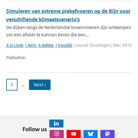
Simuleren van extreme piekafvoeren op de Rijn voor
verschillende klimaatscenario's
De dijken langs de Nederlandse bovenrivieren zijn ontworpen
om een afvoer te kunnen keren die een...
A te Linde
,
J Aerts
,
A Bakker
,
J Kwadijk
| Journal: Stromingen | Year: 2010
Publication
1
…
Next ›
Follow us