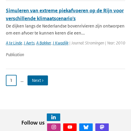
Simuleren van extreme piekafvoeren op de Rijn voor
verschillende klimaatscenario's
De dijken langs de Nederlandse bovenrivieren zijn ontworpen
om een afvoer te kunnen keren die een...
A te Linde
,
J Aerts
,
A Bakker
,
J Kwadijk
| Journal: Stromingen | Year: 2010
Publication
1
…
Next ›
Follow us