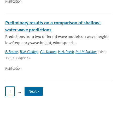
Publication
Preliminary results on a comparison of shallow-
water wave predictions
Predictions from two different wave models on wave height,
low frequency wave height, wind speed ...
E. Bouws
,
B.W. Golding
,
G.J. Komen
,
H.H. Peeck
,
M.J.M Saraber
| Year:
1980 | Pages: 34
Publication
1
…
Next ›