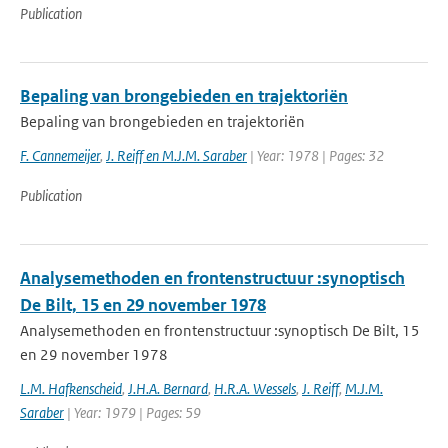
Publication
Bepaling van brongebieden en trajektoriën
Bepaling van brongebieden en trajektoriën
F. Cannemeijer
,
J. Reiff en M.J.M. Saraber
| Year: 1978 | Pages: 32
Publication
Analysemethoden en frontenstructuur :synoptisch
De Bilt, 15 en 29 november 1978
Analysemethoden en frontenstructuur :synoptisch De Bilt, 15
en 29 november 1978
L.M. Hafkenscheid
,
J.H.A. Bernard
,
H.R.A. Wessels
,
J. Reiff
,
M.J.M.
Saraber
| Year: 1979 | Pages: 59