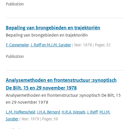
Publication
Bepaling van brongebieden en trajektoriën
Bepaling van brongebieden en trajektoriën
F. Cannemeijer
,
J. Reiff en M.J.M. Saraber
| Year: 1978 | Pages: 32
Publication
Analysemethoden en frontenstructuur :synoptisch
De Bilt, 15 en 29 november 1978
Analysemethoden en frontenstructuur :synoptisch De Bilt, 15
en 29 november 1978
L.M. Hafkenscheid
,
J.H.A. Bernard
,
H.R.A. Wessels
,
J. Reiff
,
M.J.M.
Saraber
| Year: 1979 | Pages: 59