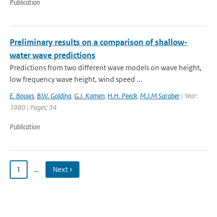
Publication
Preliminary results on a comparison of shallow-
water wave predictions
Predictions from two different wave models on wave height,
low frequency wave height, wind speed ...
E. Bouws
,
B.W. Golding
,
G.J. Komen
,
H.H. Peeck
,
M.J.M Saraber
| Year:
1980 | Pages: 34
Publication
1
…
Next ›