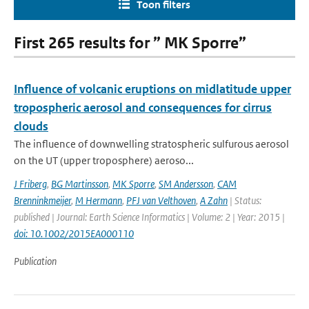
Toon filters
First 265 results for ” MK Sporre”
Influence of volcanic eruptions on midlatitude upper
tropospheric aerosol and consequences for cirrus
clouds
The influence of downwelling stratospheric sulfurous aerosol
on the UT (upper troposphere) aeroso...
J Friberg
,
BG Martinsson
,
MK Sporre
,
SM Andersson
,
CAM
Brenninkmeijer
,
M Hermann
,
PFJ van Velthoven
,
A Zahn
| Status:
published | Journal: Earth Science Informatics | Volume: 2 | Year: 2015 |
doi: 10.1002/2015EA000110
Publication