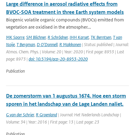
Large difference in aerosol radiative effects from
BVOC-SOA treatment in three Earth system models
Biogenic volatile organic compounds (BVOCs) emitted from
vegetation are oxidised in the atmospher...
MK Sporre
,
SM Blichner
,
R Schrödner
,
IHH Karset
,
TK Berntsen
,
T van
Noije
,
T Bergman
,
D O'Donnell
,
R Makkonen
| Status: published | Journal:
Atmos. Chem. Phys. | Volume: 20 | Year: 2020 | First page: 8953 | Last
page: 8973 |
doi: 10.5194/acp-20-8953-2020
Publication
De zomerstorm van 1 augustus 1674. Hoe een storm
sporen in het landschap van de Lage Landen naliet.
G van der Schrier
,
R Groenland
| Journal: Het Nederlands Landschap |
Volume: 34 | Year: 2016 | First page: 13 | Last page: 23
Publication