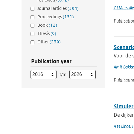
GJ Marseille
Journal articles
(394)
Proceedings
(131)
Publicatio
Book
(12)
Thesis
(9)
Other
(239)
Scenario
Voor de 
Publication year
AMR Bakke
t/m
Publicatio
Simuler
De dijke
A te Linde
,
J