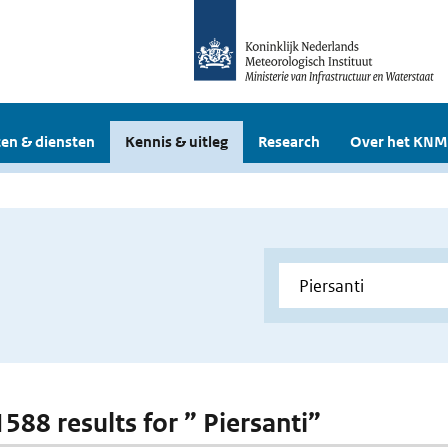
en & diensten
Kennis & uitleg
Research
Over het KNM
1588 results for ” Piersanti”