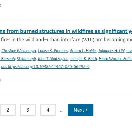
n
s from burned structures in wildfires as significant 
 fires in the wildland–urban interface (WUI) are becoming mo
,
Christine Wiedinmyer
,
Louisa K. Emmons
,
Amara L. Holder
,
Johannes H. Uhl
,
Lis
. Barsanti
,
Stefan Leyk
,
John T. Abatzoglou
,
Jennifer K. Balch
,
Helen Worden & Piet
|
doi: https://doi.org/10.1038/s41467-025-66292-9
n
2
3
4
…
Next ›