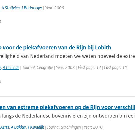
,
A Stoffelen
,
J Barkmeijer
| Year: 2006
n
 voor de piekafvoeren van de Rijn bij Lobith
veiligheid van Nederland moeten we weten hoeveel de extreme
r
,
A te Linde
| Journal: Geografie | Year: 2008 | First page: 12 | Last page: 14
n
en van extreme piekafvoeren op de Rijn voor verschil
n langs de Nederlandse bovenrivieren zijn ontworpen om een
 Aerts
,
A Bakker
,
J Kwadijk
| Journal: Stromingen | Year: 2010