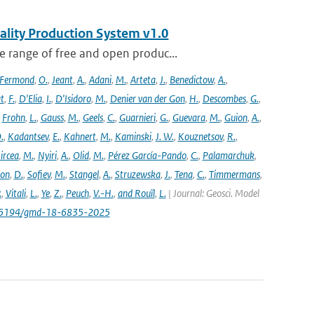
ality Production System v1.0
 range of free and open produc...
Fermond
,
O.
,
Jeant
,
A.
,
Adani
,
M.
,
Arteta
,
J.
,
Benedictow
,
A.
,
t
,
F.
,
D'Elia
,
I.
,
D'Isidoro
,
M.
,
Denier van der Gon
,
H.
,
Descombes
,
G.
,
,
Frohn
,
L.
,
Gauss
,
M.
,
Geels
,
C.
,
Guarnieri
,
G.
,
Guevara
,
M.
,
Guion
,
A.
,
.
,
Kadantsev
,
E.
,
Kahnert
,
M.
,
Kaminski
,
J. W.
,
Kouznetsov
,
R.
,
ircea
,
M.
,
Nyiri
,
A.
,
Olid
,
M.
,
Pérez García-Pando
,
C.
,
Palamarchuk
,
son
,
D.
,
Sofiev
,
M.
,
Stangel
,
A.
,
Struzewska
,
J.
,
Tena
,
C.
,
Timmermans
,
.
,
Vitali
,
L.
,
Ye
,
Z.
,
Peuch
,
V.-H.
,
and Rouïl
,
L.
| Journal: Geosci. Model
/10.5194/gmd-18-6835-2025