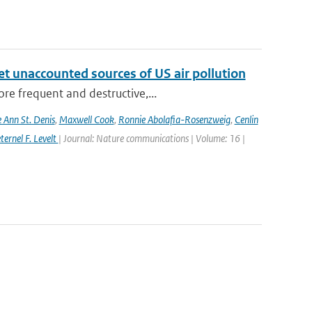
yet unaccounted sources of US air pollution
re frequent and destructive,...
e Ann St. Denis
,
Maxwell Cook
,
Ronnie Abolafia-Rosenzweig
,
Cenlin
ernel F. Levelt
| Journal: Nature communications | Volume: 16 |