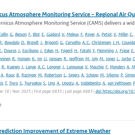
cus Atmosphere Monitoring Service – Regional Air Qu
rnicus Atmosphere Monitoring Service (CAMS) delivers a wide
ollin
,
G.
,
Besson
,
F.
,
Blot
,
E.
,
Guidard
,
V.
,
Meleux
,
F.
,
Royer
,
A.
,
Petiot
,
V.
,
Miller
,
C.
,
R.
,
Bowdalo
,
D.
,
Brandt
,
J.
,
Briganti
,
G.
,
Carvalho
,
A. C.
,
Christensen
,
J. H.
,
Couvida
E.
,
Douros
,
J.
,
Escribano
,
J.
,
Eskes
,
H.
,
Fagerli
,
H.
,
Fatahi
,
Y.
,
Flemming
,
J.
,
Friese
,
E.
ninen
,
R.
,
Hansen
,
K.
,
Im
,
U.
,
Janssen
,
R.
,
Jeoffrion
,
M.
,
Joly
,
M.
,
Jones
,
L.
,
Jorba
,
O
,
R.
,
Kuenen
,
J.
,
Lange
,
A. C.
,
Langner
,
J.
,
Lannuque
,
V.
,
Macchia
,
F.
,
Manders
,
A.
,
M
,
A.
,
Raux
,
B.
,
Razinger
,
M.
,
Robertson
,
L.
,
Segers
,
A.
,
Schaap
,
M.
,
Siljamo
,
P.
,
Simp
is
,
T.
,
Tsyro
,
S.
,
Tyuryakov
,
S.
,
Ung
,
A.
,
Uppstu
,
A.
,
Valdebenito
,
A.
,
van Velthoven
,
P
e: 18 | Year: 2025 | First page: 6835 | Last page: 6883 |
doi: https://doi.org
n
rediction Improvement of Extreme Weather