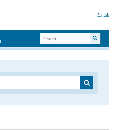
English
I