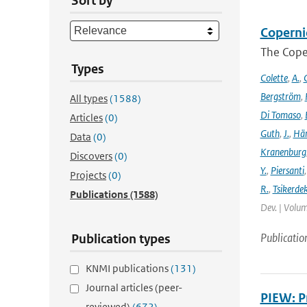
Sort by
Coperni
The Cope
Types
Colette
,
A.
,
C
Bergström
,
All types
(1588)
Di Tomaso
,
Articles
(0)
Guth
,
J.
,
Hän
Data
(0)
Kranenburg
Discovers
(0)
Y.
,
Piersanti
Projects
(0)
R.
,
Tsikerdek
Publications
(1588)
Dev. | Volum
Publicatio
Publication types
KNMI publications
(131)
Journal articles (peer-
PIEW: P
reviewed)
(672)