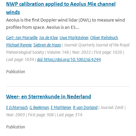
NWP calibration applied to Aeolus Mie channel
winds
Aeolus is the first Doppler wind lidar (DWL) to measure wind
profiles from space. Aeolus is an ES...
Gert-Jan Marseille
,
Jos de Kloe
,
Uwe Marksteiner
,
Oliver Reitebuch
,
Michael Rennie
,
Siebren de Haan
| Journal: Quarterly Journal of the Royal
Meteorological Society | Volume: 148 | Year: 2022 | First page: 1020 |
Last page: 1034 |
doi: https://doi.org/10.1002/qj.4244
Publication
Weer- en Sterrenkunde in Nederland
E Echternach
,
G Beekman
,
E Mathlener
,
R van Dorland
| Journal: Zenit |
Year: 2003 | First page: 308 | Last page: 314
Publication