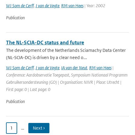
WJ Som de Cerff
,
J van de Vegte
,
RM van Hees
| Year: 2002
Publication
The NL-SCIA-DC status and future
The development of the Netherlands Sciamachy Data Center
(NL-SCIA-DC) is driven by a clear need o...
WJ Som de Cerff
,
J van de Vegte
,
IA van der Neut
,
RM van Hees
|
Conference: Aardobservatie Toegepast, Symposium Nationaal Programm
Gebruikersondersteuning (GO) | Organisation: NIVR | Place: Utrecht |
First page: 0 | Last page: 0
Publication
1
…
Next ›