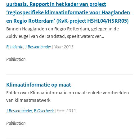
uurbasis. Rapport in het kader van project
‘regiospecifieke klimaatinformatie voor Haaglanden
en Regio Rotterdam’ (KvK-project HSHL04/HSRR05)
Binnen Haaglanden en Regio Rotterdam, gelegen in de
Zuidvleugel van de Randstad, speelt waterover...
R Jilderda
,
J Bessembinder
| Year: 2013
Publication
Klimaatinformatie op maat
Folder over Klimaatinformatie op maat: enkele voorbeelden
van klimaatmaatwerk
J Bessembinder
,
B Overbeek
| Year: 2011
Publication