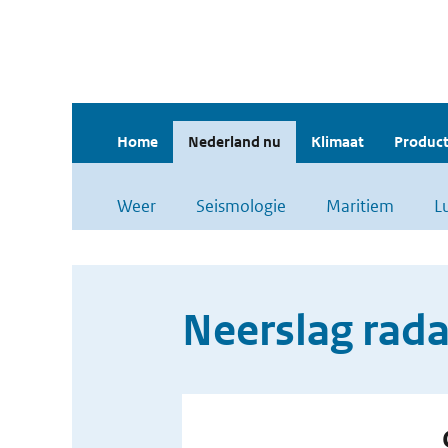
Home
Nederland nu
Klimaat
Product
Weer
Seismologie
Maritiem
L
Neerslag rada