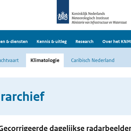
en & diensten
Kennis & uitleg
Research
Over het KNM
uchtvaart
Klimatologie
Caribisch Nederland
rarchief
Gecorrigeerde dagelijkse radarbeelde