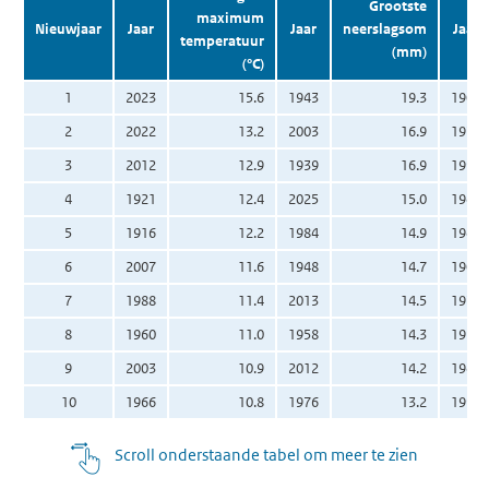
Grootste
maximum
Nieuwjaar
Jaar
Jaar
neerslagsom
Jaar
temperatuur
(mm)
(°C)
1
2023
15.6
1943
19.3
1905
2
2022
13.2
2003
16.9
1979
3
2012
12.9
1939
16.9
1997
4
1921
12.4
2025
15.0
1946
5
1916
12.2
1984
14.9
1940
6
2007
11.6
1948
14.7
1908
7
1988
11.4
2013
14.5
1973
8
1960
11.0
1958
14.3
1950
9
2003
10.9
2012
14.2
1945
10
1966
10.8
1976
13.2
1991
Scroll onderstaande tabel om meer te zien