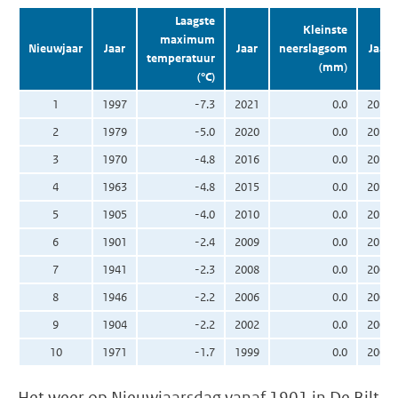
Laagste
Kleinste
maximum
Nieuwjaar
Jaar
Jaar
neerslagsom
Jaar
temperatuur
(mm)
(°C)
1
1997
-7.3
2021
0.0
2026
2
1979
-5.0
2020
0.0
2025
3
1970
-4.8
2016
0.0
2020
4
1963
-4.8
2015
0.0
2017
5
1905
-4.0
2010
0.0
2016
6
1901
-2.4
2009
0.0
2012
7
1941
-2.3
2008
0.0
2006
8
1946
-2.2
2006
0.0
2004
9
1904
-2.2
2002
0.0
2003
10
1971
-1.7
1999
0.0
2001
Het weer op Nieuwjaarsdag vanaf 1901 in De Bilt