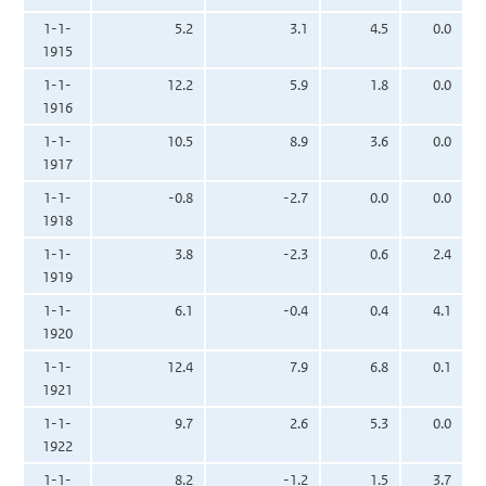
1-1-
5.2
3.1
4.5
0.0
1915
1-1-
12.2
5.9
1.8
0.0
1916
1-1-
10.5
8.9
3.6
0.0
1917
1-1-
-0.8
-2.7
0.0
0.0
1918
1-1-
3.8
-2.3
0.6
2.4
1919
1-1-
6.1
-0.4
0.4
4.1
1920
1-1-
12.4
7.9
6.8
0.1
1921
1-1-
9.7
2.6
5.3
0.0
1922
1-1-
8.2
-1.2
1.5
3.7