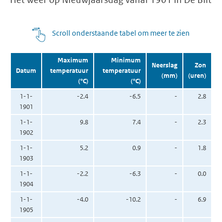
Scroll onderstaande tabel om meer te zien
Maximum
Minimum
Neerslag
Zon
Datum
temperatuur
temperatuur
(mm)
(uren)
(°C)
(°C)
1-1-
-2.4
-6.5
-
2.8
1901
1-1-
9.8
7.4
-
2.3
1902
1-1-
5.2
0.9
-
1.8
1903
1-1-
-2.2
-6.3
-
0.0
1904
1-1-
-4.0
-10.2
-
6.9
1905