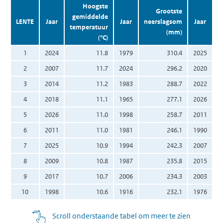
Hoogste
Grootste
gemiddelde
LENTE
Jaar
Jaar
neerslagsom
Jaar
temperatuur
(mm)
z
(°C)
1
2024
11.8
1979
310.4
2025
2
2007
11.7
2024
296.2
2020
3
2014
11.2
1983
288.7
2022
4
2018
11.1
1965
277.1
2026
5
2026
11.0
1998
258.7
2011
6
2011
11.0
1981
246.1
1990
7
2025
10.9
1994
242.3
2007
8
2009
10.8
1987
235.8
2015
9
2017
10.7
2006
234.3
2003
10
1998
10.6
1916
232.1
1976
Scroll onderstaande tabel om meer te zien