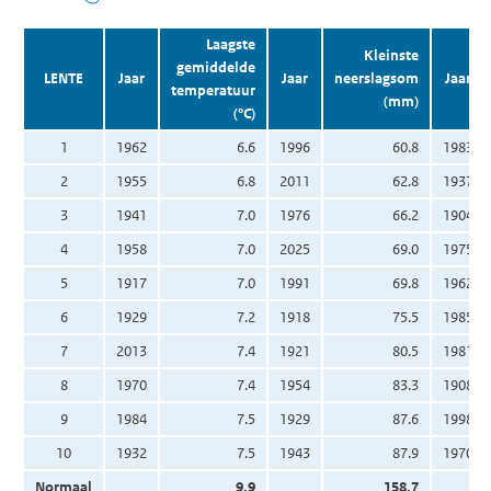
Laagste
Kleinste
gemiddelde
LENTE
Jaar
Jaar
neerslagsom
Jaar
temperatuur
(mm)
(°C)
1
1962
6.6
1996
60.8
1983
2
1955
6.8
2011
62.8
1937
3
1941
7.0
1976
66.2
1904
4
1958
7.0
2025
69.0
1975
5
1917
7.0
1991
69.8
1962
6
1929
7.2
1918
75.5
1985
7
2013
7.4
1921
80.5
1981
8
1970
7.4
1954
83.3
1908
9
1984
7.5
1929
87.6
1998
10
1932
7.5
1943
87.9
1970
Normaal
9.9
158.7