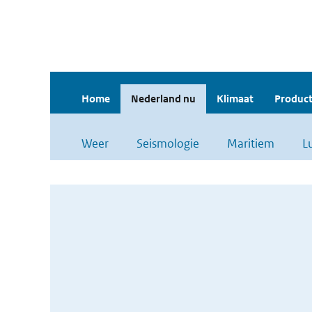
Home
Nederland nu
Klimaat
Product
Weer
Seismologie
Maritiem
L