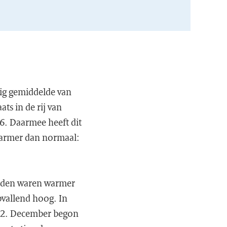
rig gemiddelde van
ts in de rij van
6. Daarmee heeft dit
r warmer dan normaal:
anden waren warmer
vallend hoog. In
992. December begon