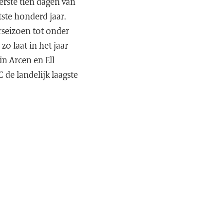
erste tien dagen van
ste honderd jaar.
rseizoen tot onder
o laat in het jaar
in Arcen en Ell
 de landelijk laagste