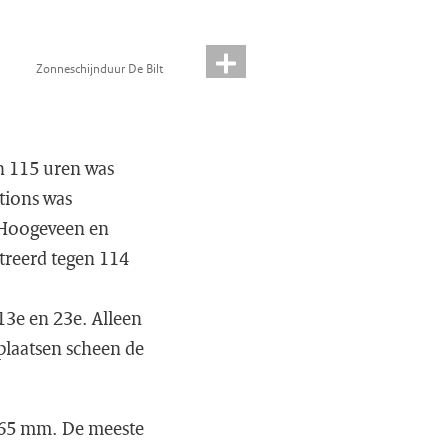
Zonneschijnduur De Bilt
n 115 uren was
tions was
n Hoogeveen en
treerd tegen 114
13e en 23e. Alleen
 plaatsen scheen de
n 65 mm. De meeste