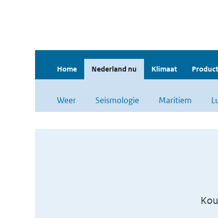
Home
Nederland nu
Klimaat
Product
Weer
Seismologie
Maritiem
L
Kou