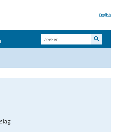
English
I
slag