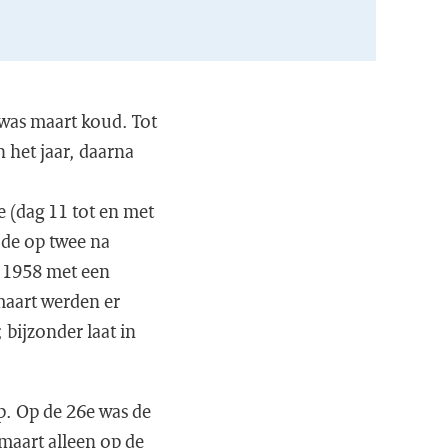
 was maart koud. Tot
 het jaar, daarna
e (dag 11 tot en met
 de op twee na
t 1958 met een
maart werden er
bijzonder laat in
op. Op de 26e was de
maart alleen op de