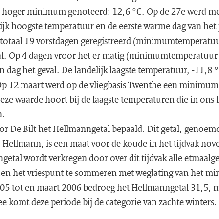
 hoger minimum genoteerd: 12,6 °C. Op de 27e werd met
ijk hoogste temperatuur en de eerste warme dag van het 
n totaal 19 vorstdagen geregistreerd (minimumtemperatuu
. Op 4 dagen vroor het er matig (minimumtemperatuur l
n dag het geval. De landelijk laagste temperatuur, -11,8
Op 12 maart werd op de vliegbasis Twenthe een minimu
ze waarde hoort bij de laagste temperaturen die in ons l
n.
or De Bilt het Hellmanngetal bepaald. Dit getal, genoem
Hellmann, is een maat voor de koude in het tijdvak nov
getal wordt verkregen door over dit tijdvak alle etmaal
n het vriespunt te sommeren met weglating van het min
05 tot en maart 2006 bedroeg het Hellmanngetal 31,5, m
e komt deze periode bij de categorie van zachte winters.