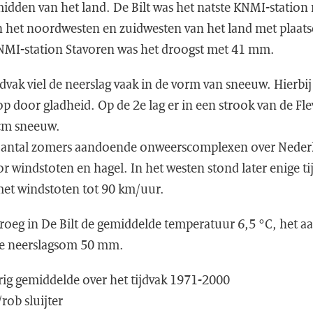
 midden van het land. De Bilt was het natste KNMI-statio
n het noordwesten en zuidwesten van het land met plaats
NMI-station Stavoren was het droogst met 41 mm.
jdvak viel de neerslag vaak in de vorm van sneeuw. Hierbij
op door gladheid. Op de 2e lag er in een strook van de Fl
 cm sneeuw.
 aantal zomers aandoende onweerscomplexen over Neder
 windstoten en hagel. In het westen stond later enige ti
met windstoten tot 90 km/uur.
roeg in De Bilt de gemiddelde temperatuur 6,5 °C, het a
de neerslagsom 50 mm.
ig gemiddelde over het tijdvak 1971-2000
/rob sluijter