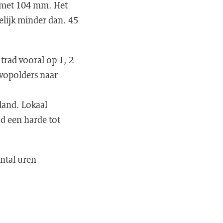
n met 104 mm. Het
elijk minder dan. 45
 trad vooral op 1, 2
evopolders naar
land. Lokaal
jd een harde tot
antal uren