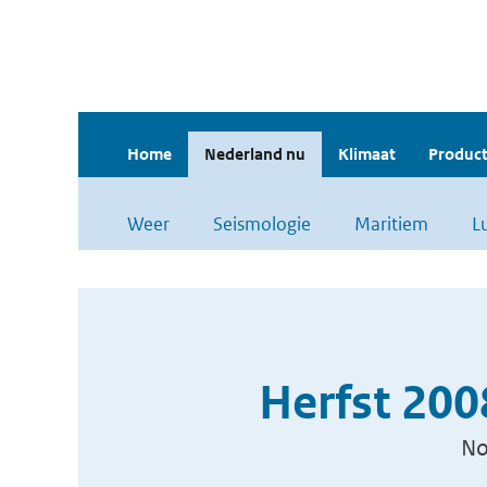
Home
Nederland nu
Klimaat
Product
Weer
Seismologie
Maritiem
L
Herfst 200
No