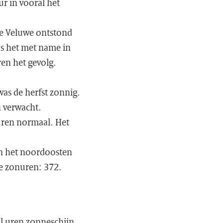
r in vooral het
de Veluwe ontstond
as het met name in
ren het gevolg.
as de herfst zonnig.
n verwacht.
uren normaal. Het
 in het noordoosten
e zonuren: 372.
al uren zonneschijn