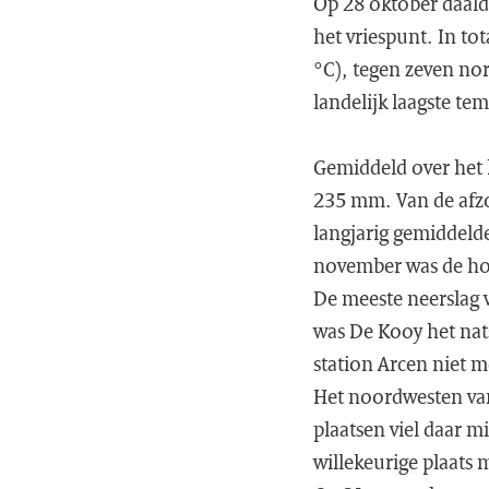
Op 28 oktober daalde
het vriespunt. In t
°C), tegen zeven no
landelijk laagste te
Gemiddeld over het l
235 mm. Van de afz
langjarig gemiddeld
november was de hoe
De meeste neerslag v
was De Kooy het nat
station Arcen niet 
Het noordwesten van
plaatsen viel daar m
willekeurige plaats