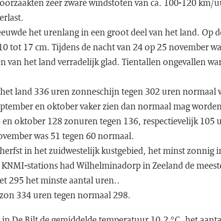
orzaakten zeer zware windstoten van ca. 100-120 km/uu
rlast.
uwde het urenlang in een groot deel van het land. Op 
0 tot 17 cm. Tijdens de nacht van 24 op 25 november w
 van het land verradelijk glad. Tientallen ongevallen wa
het land 336 uren zonneschijn tegen 302 uren normaal w
 september en oktober vaker zien dan normaal mag worde
 en oktober 128 zonuren tegen 136, respectievelijk 105 
november was 51 tegen 60 normaal.
herfst in het zuidwestelijk kustgebied, het minst zonnig
e KNMI-stations had Wilhelminadorp in Zeeland de meest
et 295 het minste aantal uren..
e zon 334 uren tegen normaal 298.
 in De Bilt de gemiddelde temperatuur 10,2 °C, het aant