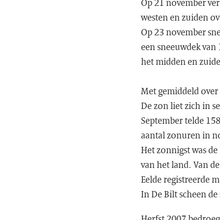
Op 21 november vero
westen en zuiden ove
Op 23 november snee
een sneeuwdek van 1
het midden en zuiden
Met gemiddeld over 
De zon liet zich in
September telde 158
aantal zonuren in 
Het zonnigst was de 
van het land. Van d
Eelde registreerde m
In De Bilt scheen d
Herfst 2007 bedroeg