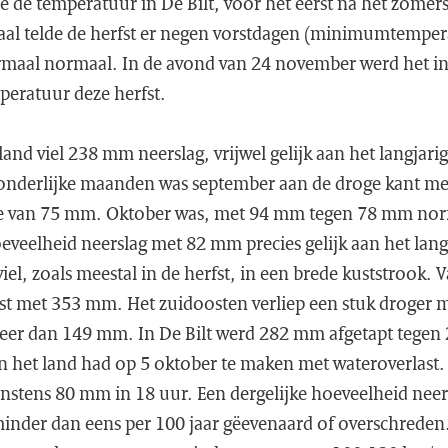
 de temperatuur in De Bilt, voor het eerst na het zomer
otaal telde de herfst er negen vorstdagen (minimumtemper
rmaal normaal. In de avond van 24 november werd het in
mperatuur deze herfst.
and viel 238 mm neerslag, vrijwel gelijk aan het langjar
onderlijke maanden was september aan de droge kant me
e van 75 mm. Oktober was, met 94 mm tegen 78 mm norma
veelheid neerslag met 82 mm precies gelijk aan het lang
iel, zoals meestal in de herfst, in een brede kuststrook.
st met 353 mm. Het zuidoosten verliep een stuk droger 
meer dan 149 mm. In De Bilt werd 282 mm afgetapt tege
 het land had op 5 oktober te maken met wateroverlast
instens 80 mm in 18 uur. Een dergelijke hoeveelheid nee
 minder dan eens per 100 jaar gëevenaard of overschreden