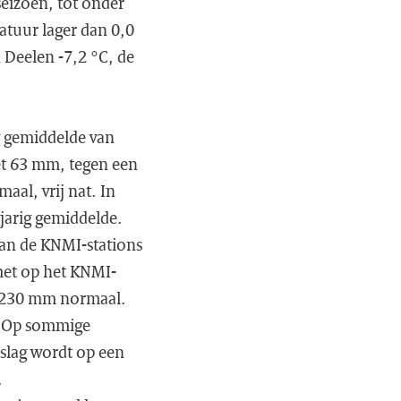
seizoen, tot onder
atuur lager dan 0,0
 Deelen -7,2 °C, de
ig gemiddelde van
t 63 mm, tegen een
al, vrij nat. In
jarig gemiddelde.
 Van de KNMI-stations
met op het KNMI-
n 230 mm normaal.
. Op sommige
rslag wordt op een
.