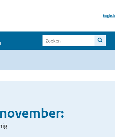
English
I
, november:
nig