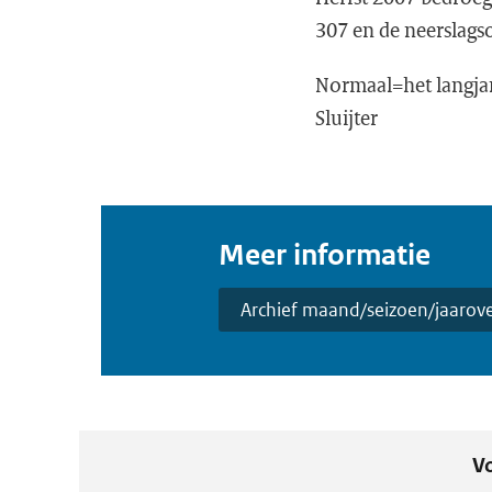
307 en de neerslag
Normaal=het langjar
Sluijter
Meer informatie
Archief maand/seizoen/jaarove
Vo