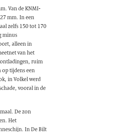
 mm. Van de KNMI-
127 mm. In een
al zelfs 150 tot 170
ag minus
ort, alleen in
meetnet van het
 ontladingen, ruim
 op tijdens een
k, in Volkel werd
schade, vooral in de
rmaal. De zon
en. Het
neschijn. In De Bilt