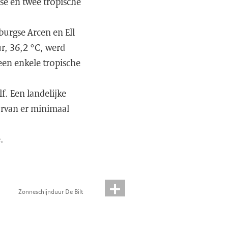
se en twee tropische
burgse Arcen en Ell
r, 36,2 °C, werd
een enkele tropische
f. Een landelijke
arvan er minimaal
.
Zonneschijnduur De Bilt