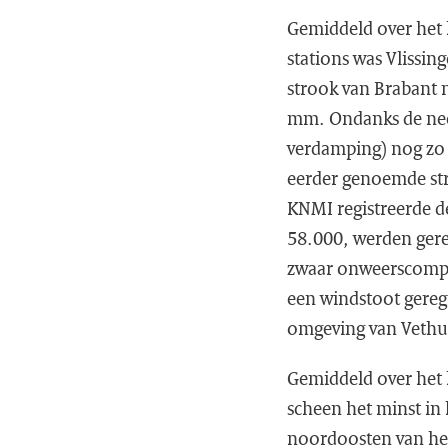
Gemiddeld over het 
stations was Vlissi
strook van Brabant n
mm. Ondanks de neer
verdamping) nog zo g
eerder genoemde str
KNMI registreerde d
58.000, werden gereg
zwaar onweerscomple
een windstoot geregi
omgeving van Vethui
Gemiddeld over het 
scheen het minst in
noordoosten van het