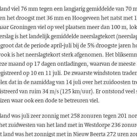
land viel 76 mm tegen een langjarig gemiddelde van 70
ngen het droogst met 36 mm en Hoogeveen het natst met 
aar Groningen viel op veel plaatsen meer dan 100 m, loka
slag is het landelijk gemiddelde neerslagtekort (neersl
root dat de periode april-juli bij de 5% droogste jaren ho
ook is het neerslagtekort sterk afgenomen. Het bliksem
eze maand op 17 dagen ontladingen, waarvan de meeste
istreerd op 10 en 11 juli. De zwaarste windstoten traden
x dat in de namiddag van 14 juli over het zuidoosten tro
streerd van ruim 34 m/s (125 km/uur). Er ontstond veel 
zen waar ook een dode te betreuren viel.
land was juli zeer zonnig met 258 zonuren tegen 201 no
 het zuidwesten van het land met in Westdorpe 236 zonur
 land was het zonnigst met in Nieuw Beerta 272 uren zon