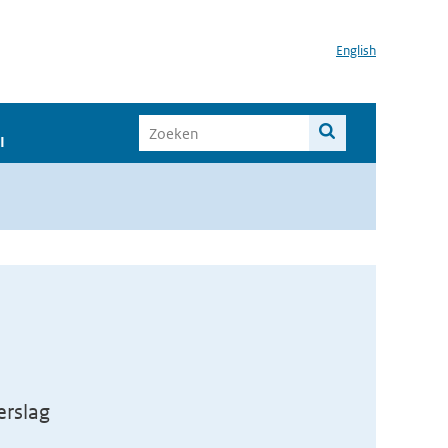
English
I
erslag