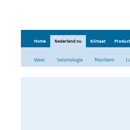
Home
Nederland nu
Klimaat
Product
Weer
Seismologie
Maritiem
L