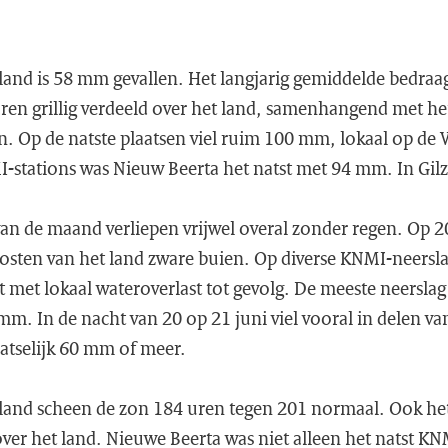
land is 58 mm gevallen. Het langjarig gemiddelde bedra
n grillig verdeeld over het land, samenhangend met het
en. Op de natste plaatsen viel ruim 100 mm, lokaal op de
stations was Nieuw Beerta het natst met 94 mm. In Gilze
van de maand verliepen vrijwel overal zonder regen. Op 20
sten van het land zware buien. Op diverse KNMI-neersla
met lokaal wateroverlast tot gevolg. De meeste neerslag v
m. In de nacht van 20 op 21 juni viel vooral in delen v
aatselijk 60 mm of meer.
land scheen de zon 184 uren tegen 201 normaal. Ook he
 over het land. Nieuwe Beerta was niet alleen het natst K