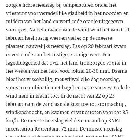
zorgde lichte neerslag bij temperaturen onder het
vriespunt voor verraderlijke gladheid in het noorden en
midden van het land en werd code oranje uitgegeven
voor ijzel. Na het draaien van de wind werd het vanaf 10
februari heel rustig weer en viel er op de meeste
plaatsen nauwelijks neerslag. Pas op 20 februari kwam
er een einde aan het rustige, zonnige weer. Een
lagedrukgebied dat over het land trok zorgde vooral in
het westen van het land voor lokaal 20-30 mm. Daarna
bleef het wisselvallig, met vrijwel elke dag neerslag,
soms in combinatie met hagel en natte sneeuw. Ook de
wind nam in kracht toe. In de nacht van 22 op 23
februari nam de wind aan de kust toe tot stormachtig,
windkracht acht, en kwamen er windstoten voor tot 85
km/h. De meeste neerslag viel deze maand op KNMI
meetstation Rotterdam, 72 mm. De minste neerslag
viel in het zuidoosten van het land, met op het KNMI-