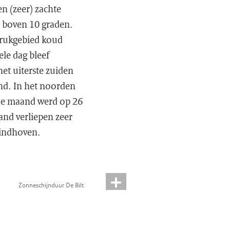
n (zeer) zachte
a boven 10 graden.
drukgebied koud
le dag bleef
et uiterste zuiden
nd. In het noorden
 de maand werd op 26
and verliepen zeer
Eindhoven.
Zonneschijnduur De Bilt