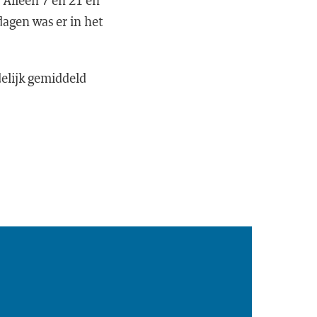
 Alleen 7 en 21 en
dagen was er in het
delijk gemiddeld