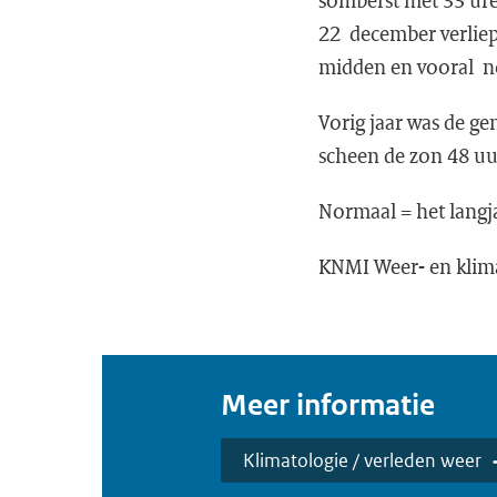
somberst met 33 ure
22 december verliepe
midden en vooral n
Vorig jaar was de g
scheen de zon 48 uur
Normaal = het langj
KNMI Weer- en klima
Meer informatie
Klimatologie / verleden weer