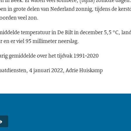
n in Beek. Er waren veel sombere, (bijna) zonloze dagen.
n in grote delen van Nederland zonnig, tijdens de kerst
oorden veel zon.
emiddelde temperatuur in De Bilt in december 5,5 °C, lan
 en er viel 95 millimeter neerslag.
arig gemiddelde over het tijdvak 1991-2020
atdiensten, 4 januari 2022, Adrie Huiskamp