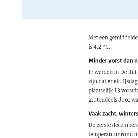
Met een gemiddelde 
is 4,2 °C.
Minder vorst dan 
Er werden in De Bil
zijn dat er elf. IJs
plaatselijk 13 vorstd
grotendeels door w
Vaak zacht, winters
De eerste decemberd
temperatuur rond nor