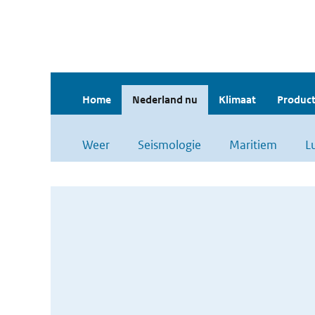
Home
Nederland nu
Klimaat
Product
Weer
Seismologie
Maritiem
L