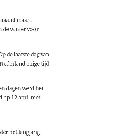
e maand maart.
 de winter voor.
p de laatste dag van
 Nederland enige tijd
ien dagen werd het
d op 12 april met
er het langjarig