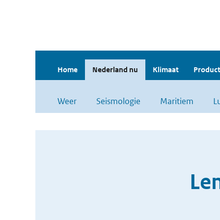
Home
Nederland nu
Klimaat
Product
Weer
Seismologie
Maritiem
L
Len