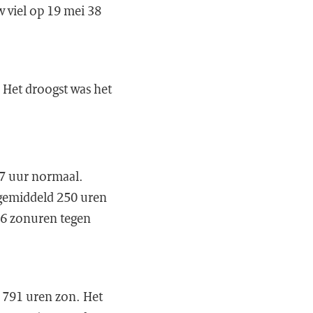
w viel op 19 mei 38
 Het droogst was het
67 uur normaal.
 gemiddeld 250 uren
26 zonuren tegen
d 791 uren zon. Het