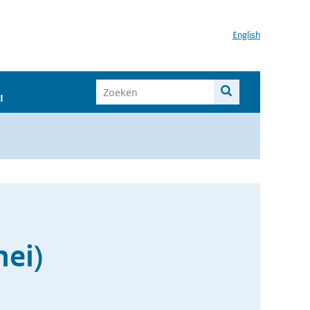
English
I
mei)