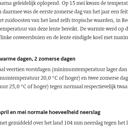
arna geleidelijk oplopend. Op 15 mei kwam de temperatu
n daarmee was de eerste zomerse dag van het jaar een feit
t zuidoosten van het land zelfs tropische waarden, in B
temperatuur van deze lente bereikt. De warmte werd op d
 flinke onweersbuien en de lente eindigde koel met ma
 warme dagen, 2 zomerse dagen
taal veertien vorstdagen (minimumtemperatuur lager dan 0
umtemperatuur 20,0 °C of hoger) en twee zomerse da
 25,0 °C of hoger) tegen normaal respectievelijk twaalf
april en mei normale hoeveelheid neerslag
met gemiddeld over het land 104 mm neerslag tegen het 