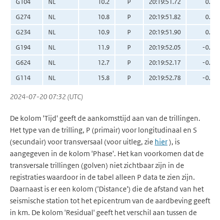
G104
NL
10.2
P
20:19:51.72
0.01
G274
NL
10.8
P
20:19:51.82
0.00
G234
NL
10.9
P
20:19:51.90
0.04
G194
NL
11.9
P
20:19:52.05
-0.01
G624
NL
12.7
P
20:19:52.17
-0.04
G114
NL
15.8
P
20:19:52.78
-0.06
2024-07-20 07:32 (UTC)
De kolom 'Tijd' geeft de aankomsttijd aan van de trillingen.
Het type van de trilling, P (primair) voor longitudinaal en S
(secundair) voor transversaal (voor uitleg, zie
hier
), is
aangegeven in de kolom 'Phase'. Het kan voorkomen dat de
transversale trillingen (golven) niet zichtbaar zijn in de
registraties waardoor in de tabel alleen P data te zien zijn.
Daarnaast is er een kolom ('Distance') die de afstand van het
seismische station tot het epicentrum van de aardbeving geeft
in km. De kolom 'Residual' geeft het verschil aan tussen de