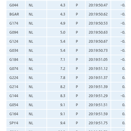
G044
NL
4.3
P
20:19:50.47
-0.04
BGAR
NL
4.3
P
20:19:50.62
-0.01
G174
NL
4.9
P
20:19:50.53
-0.11
G094
NL
5.0
P
20:19:50.63
-0.04
G124
NL
5.4
P
20:19:50.67
-0.07
G034
NL
5.4
P
20:19:50.73
-0.02
G184
NL
7.1
P
20:19:51.05
-0.05
G074
NL
7.2
P
20:19:51.12
0.01
G224
NL
7.8
P
20:19:51.37
0.14
G214
NL
8.2
P
20:19:51.39
0.07
G144
NL
8.3
P
20:19:51.29
-0.03
G054
NL
9.1
P
20:19:51.51
0.02
G164
NL
9.1
P
20:19:51.59
0.10
SPY4
NL
9.4
P
20:19:51.75
0.16