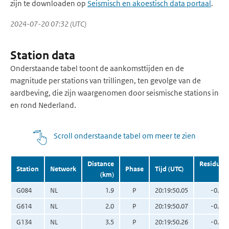
zijn te downloaden op
Seismisch en akoestisch data portaal
.
2024-07-20 07:32 (UTC)
Station data
Onderstaande tabel toont de aankomsttijden en de
magnitude per stations van trillingen, ten gevolge van de
aardbeving, die zijn waargenomen door seismische stations in
en rond Nederland.
Scroll onderstaande tabel om meer te zien
Distance
Residual
Station
Network
Phase
Tijd (UTC)
(km)
(s)
G084
NL
1.9
P
20:19:50.05
-0.02
G614
NL
2.0
P
20:19:50.07
-0.02
G134
NL
3.5
P
20:19:50.26
-0.11