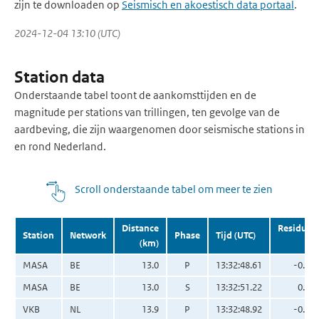
zijn te downloaden op
Seismisch en akoestisch data portaal
.
2024-12-04 13:10 (UTC)
Station data
Onderstaande tabel toont de aankomsttijden en de
magnitude per stations van trillingen, ten gevolge van de
aardbeving, die zijn waargenomen door seismische stations in
en rond Nederland.
Scroll onderstaande tabel om meer te zien
Distance
Residual
Station
Network
Phase
Tijd (UTC)
(km)
(s)
MASA
BE
13.0
P
13:32:48.61
-0.25
MASA
BE
13.0
S
13:32:51.22
0.14
VKB
NL
13.9
P
13:32:48.92
-0.06