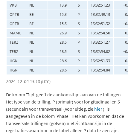
VKB
NL
13.9
S
13:32:51.23
-0.05
OPTB
BE
15.3
P
13:32:49.13
0.08
OPTB
BE
15.3
S
13:32:51.32
-0.08
MAME
NL
26.9
S
13:32:54.50
-0.03
TERZ
NL
28.5
P
13:32:51.27
0.21
TERZ
NL
28.5
S
13:32:54.82
-0.06
HGN
NL
28.6
P
13:32:51.33
0.22
HGN
NL
28.6
S
13:32:54.84
-0.13
2024-12-04 13:10 (UTC)
De kolom 'Tijd' geeft de aankomsttijd aan van de trillingen.
Het type van de trilling, P (primair) voor longitudinaal en S
(secundair) voor transversaal (voor uitleg, zie
hier
), is
aangegeven in de kolom 'Phase'. Het kan voorkomen dat de
transversale trillingen (golven) niet zichtbaar zijn in de
registraties waardoor in de tabel alleen P data te zien zijn.