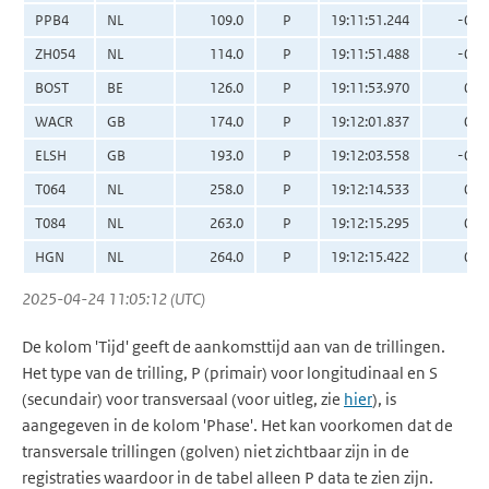
PPB4
NL
109.0
P
19:11:51.244
-0.1
ZH054
NL
114.0
P
19:11:51.488
-0.6
BOST
BE
126.0
P
19:11:53.970
0.0
WACR
GB
174.0
P
19:12:01.837
0.3
ELSH
GB
193.0
P
19:12:03.558
-0.7
T064
NL
258.0
P
19:12:14.533
0.8
T084
NL
263.0
P
19:12:15.295
0.7
HGN
NL
264.0
P
19:12:15.422
0.6
2025-04-24 11:05:12 (UTC)
De kolom 'Tijd' geeft de aankomsttijd aan van de trillingen.
Het type van de trilling, P (primair) voor longitudinaal en S
(secundair) voor transversaal (voor uitleg, zie
hier
), is
aangegeven in de kolom 'Phase'. Het kan voorkomen dat de
transversale trillingen (golven) niet zichtbaar zijn in de
registraties waardoor in de tabel alleen P data te zien zijn.