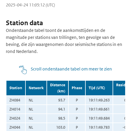
2025-04-24 11:05:12 (UTC)
Station data
Onderstaande tabel toont de aankomsttijden en de
magnitude per stations van trillingen, ten gevolge van de
beving, die zijn waargenomen door seismische stations in en
rond Nederland.
Scroll onderstaande tabel om meer te zien
Distance
Residua
Station
Network
Phase
Tijd (UTC)
(km)
(s
ZH084
NL
93.7
P
19:11:49.263
0.3
ZH014
NL
94.1
P
19:11:49.661
0.
ZH024
NL
98.5
P
19:11:49.684
0.0
ZH044
NL
103.0
P
19:11:49.783
-0.5