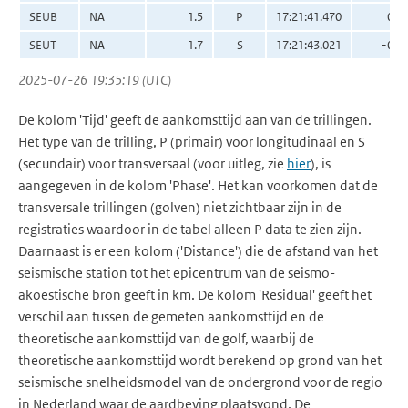
SEUB
NA
1.5
P
17:21:41.470
0.0
SEUT
NA
1.7
S
17:21:43.021
-0.0
2025-07-26 19:35:19 (UTC)
De kolom 'Tijd' geeft de aankomsttijd aan van de trillingen.
Het type van de trilling, P (primair) voor longitudinaal en S
(secundair) voor transversaal (voor uitleg, zie
hier
), is
aangegeven in de kolom 'Phase'. Het kan voorkomen dat de
transversale trillingen (golven) niet zichtbaar zijn in de
registraties waardoor in de tabel alleen P data te zien zijn.
Daarnaast is er een kolom ('Distance') die de afstand van het
seismische station tot het epicentrum van de seismo-
akoestische bron geeft in km. De kolom 'Residual' geeft het
verschil aan tussen de gemeten aankomsttijd en de
theoretische aankomsttijd van de golf, waarbij de
theoretische aankomsttijd wordt berekend op grond van het
seismische snelheidsmodel van de ondergrond voor de regio
in Nederland waar de aardbeving plaatsvond. De