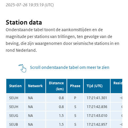
2025-07-26 19:35:19 (UTC)
Station data
Onderstaande tabel toont de aankomsttijden en de
magnitude per stations van trillingen, ten gevolge van de
beving, die zijn waargenomen door seismische stations in en
rond Nederland.
Scroll onderstaande tabel om meer te zien
Distance
Residua
Station
Network
Phase
Tijd (UTC)
(km)
(s
SEUH
NA
0.8
P
17:21:41.301
-0.0
SEUH
NA
0.8
S
17:21:42.836
0.0
SEUG
NA
1.5
S
17:21:43.010
0.0
SEUB
NA
1.5
S
17:21:42.957
-0.0