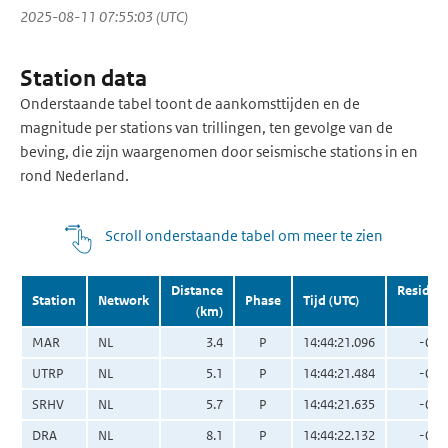
2025-08-11 07:55:03 (UTC)
Station data
Onderstaande tabel toont de aankomsttijden en de
magnitude per stations van trillingen, ten gevolge van de
beving, die zijn waargenomen door seismische stations in en
rond Nederland.
Scroll onderstaande tabel om meer te zien
Distance
Residua
Station
Network
Phase
Tijd (UTC)
(km)
(s
MAR
NL
3.4
P
14:44:21.096
-0.0
UTRP
NL
5.1
P
14:44:21.484
-0.0
SRHV
NL
5.7
P
14:44:21.635
-0.0
DRA
NL
8.1
P
14:44:22.132
-0.0