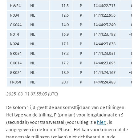
HWF4
NL
11.3
P
14:44:22.715
0.0
N034
NL
12.6
P
14:44:22.956
0.0
GK044
NL
14.0
P
14:44:23.240
0.0
N014
NL
16.9
P
14:44:23.798
-0.0
N024
NL
17.1
P
14:44:23.838
0.
GK034
NL
17.2
P
14:44:23.931
0.0
GK014
NL
17.2
P
14:44:23.895
0.0
GK024
NL
18.9
P
14:44:24.167
-0.0
FR064
NL
20.1
P
14:44:24.488
0.0
2025-08-11 07:55:03 (UTC)
De kolom 'Tijd' geeft de aankomsttijd aan van de trillingen.
Het type van de trilling, P (primair) voor longitudinaal en S
(secundair) voor transversaal (voor uitleg, zie
hier
), is
aangegeven in de kolom 'Phase'. Het kan voorkomen dat de
transversale trillingen (golven) niet zichtbaar zijn in de