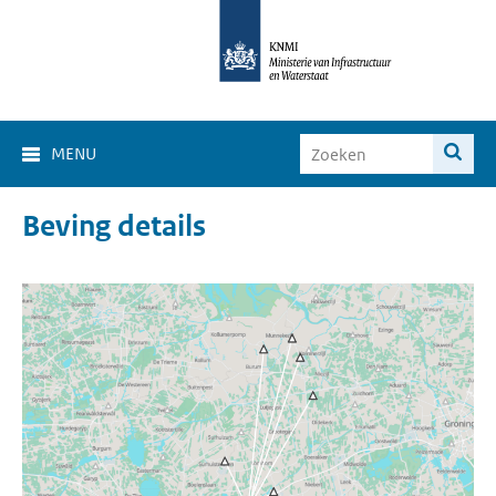
MENU
Beving details