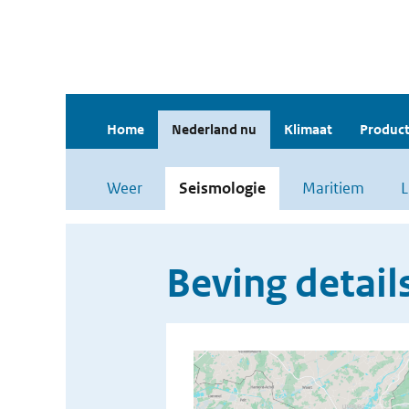
Home
Nederland nu
Klimaat
Product
Weer
Seismologie
Maritiem
L
Beving detail