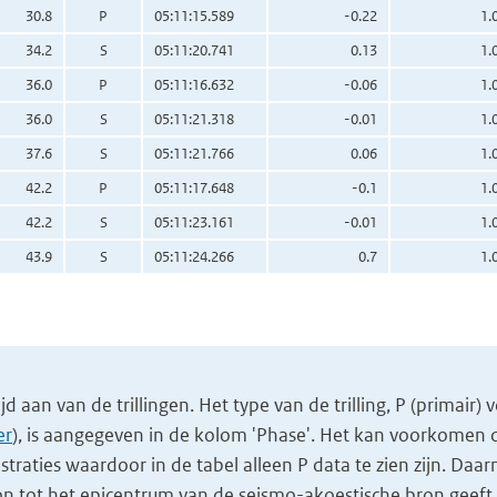
30.8
P
05:11:15.589
-0.22
1.
34.2
S
05:11:20.741
0.13
1.
36.0
P
05:11:16.632
-0.06
1.
36.0
S
05:11:21.318
-0.01
1.
37.6
S
05:11:21.766
0.06
1.
42.2
P
05:11:17.648
-0.1
1.
42.2
S
05:11:23.161
-0.01
1.
43.9
S
05:11:24.266
0.7
1.
 aan van de trillingen. Het type van de trilling, P (primair) 
er
), is aangegeven in de kolom 'Phase'. Het kan voorkomen da
gistraties waardoor in de tabel alleen P data te zien zijn. Daar
on tot het epicentrum van de seismo-akoestische bron geeft 