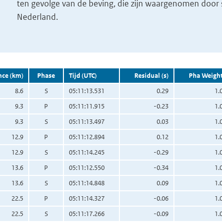
ten gevolge van de beving, die zijn waargenomen door s
Nederland.
nce (km)
Phase
Tijd (UTC)
Residual (s)
Pha Weigh
8.6
S
05:11:13.531
0.29
1.
9.3
P
05:11:11.915
-0.23
1.
9.3
S
05:11:13.497
0.03
1.
12.9
P
05:11:12.894
0.12
1.
12.9
S
05:11:14.245
-0.29
1.
13.6
P
05:11:12.550
-0.34
1.
13.6
S
05:11:14.848
0.09
1.
22.5
P
05:11:14.327
-0.06
1.
22.5
S
05:11:17.266
-0.09
1.