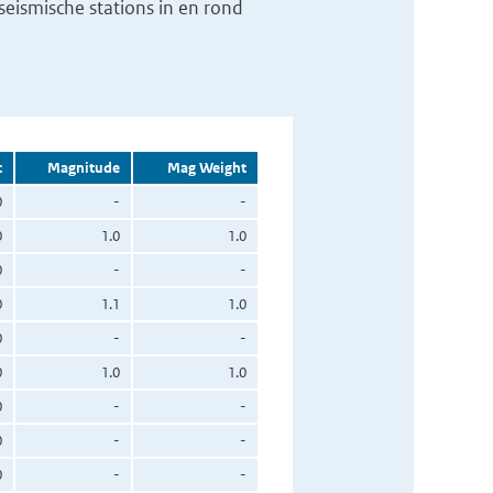
eismische stations in en rond
t
Magnitude
Mag Weight
0
-
-
0
1.0
1.0
0
-
-
0
1.1
1.0
0
-
-
0
1.0
1.0
0
-
-
0
-
-
0
-
-