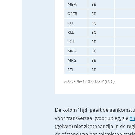
MEM
BE
OPTB
BE
KLL
BQ
KLL
BQ
LCH
BE
MRG
BE
MRG
BE
STI
BE
2025-08-15 07:02:42 (UTC)
De kolom 'Tijd' geeft de aankomsttijd
voor transversaal (voor uitleg, zie
hi
(golven) niet zichtbaar zijn in de re
de afstand van het seismische stati