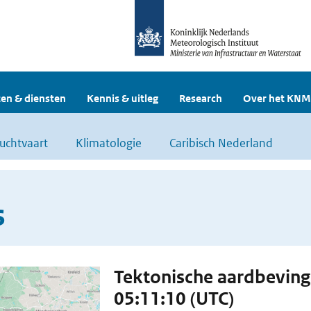
en & diensten
Kennis & uitleg
Research
Over het KNM
uchtvaart
Klimatologie
Caribisch Nederland
s
Tektonische aardbevin
05:11:10 (UTC)