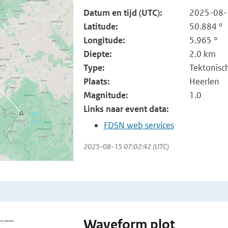
Datum en tijd (UTC):
2025-08-
Latitude:
50.884 °
Longitude:
5.965 °
Diepte:
2.0 km
Type:
Tektonisc
Plaats:
Heerlen
Magnitude:
1.0
Links naar event data:
FDSN web services
2025-08-15 07:02:42 (UTC)
Waveform plot