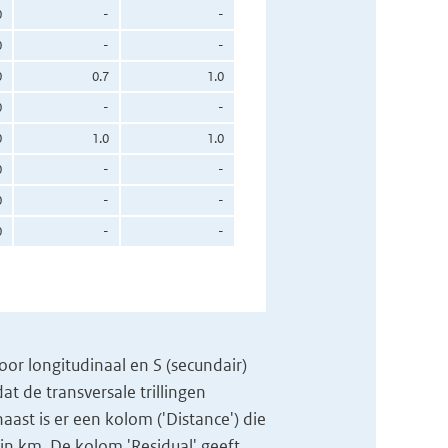
0
-
-
0
-
-
0
0.7
1.0
0
-
-
0
1.0
1.0
0
-
-
0
-
-
0
-
-
voor longitudinaal en S (secundair)
t de transversale trillingen
naast is er een kolom ('Distance') die
in km. De kolom 'Residual' geeft