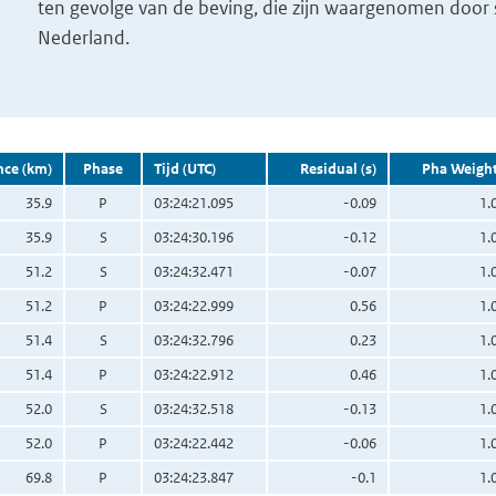
ten gevolge van de beving, die zijn waargenomen door s
Nederland.
nce (km)
Phase
Tijd (UTC)
Residual (s)
Pha Weigh
35.9
P
03:24:21.095
-0.09
1.
35.9
S
03:24:30.196
-0.12
1.
51.2
S
03:24:32.471
-0.07
1.
51.2
P
03:24:22.999
0.56
1.
51.4
S
03:24:32.796
0.23
1.
51.4
P
03:24:22.912
0.46
1.
52.0
S
03:24:32.518
-0.13
1.
52.0
P
03:24:22.442
-0.06
1.
69.8
P
03:24:23.847
-0.1
1.