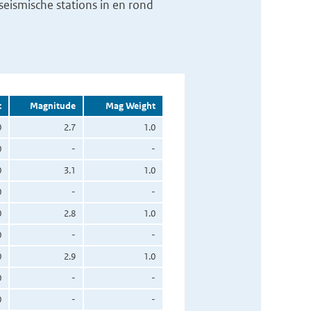
eismische stations in en rond
t
Magnitude
Mag Weight
0
2.7
1.0
0
-
-
0
3.1
1.0
0
-
-
0
2.8
1.0
0
-
-
0
2.9
1.0
0
-
-
0
-
-