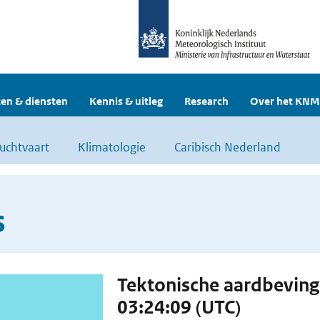
en & diensten
Kennis & uitleg
Research
Over het KNM
uchtvaart
Klimatologie
Caribisch Nederland
s
Tektonische aardbevin
03:24:09 (UTC)