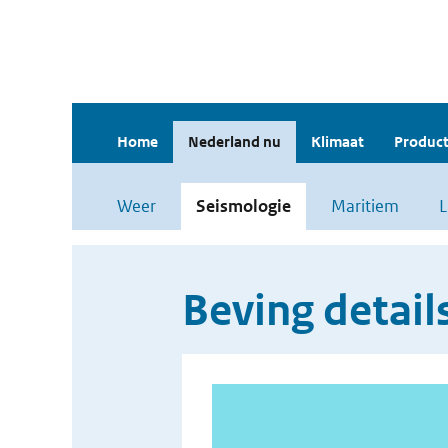
Home
Nederland nu
Klimaat
Product
Weer
Seismologie
Maritiem
L
Beving detail