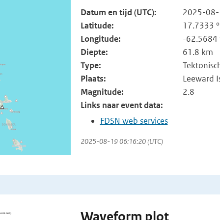
Datum en tijd (UTC):
2025-08-
Latitude:
17.7333 °
Longitude:
-62.5684 
Diepte:
61.8 km
Type:
Tektonisc
Plaats:
Leeward I
Magnitude:
2.8
Links naar event data:
FDSN web services
2025-08-19 06:16:20 (UTC)
Waveform plot