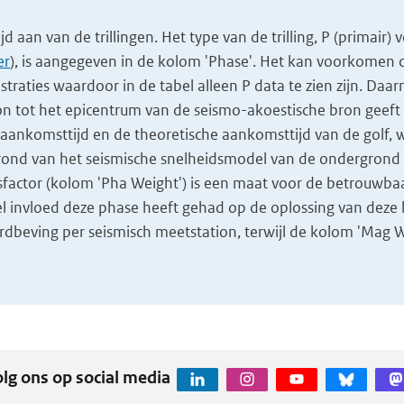
 aan van de trillingen. Het type van de trilling, P (primair) 
er
), is aangegeven in de kolom 'Phase'. Het kan voorkomen da
gistraties waardoor in de tabel alleen P data te zien zijn. Daar
on tot het epicentrum van de seismo-akoestische bron geeft 
aankomsttijd en de theoretische aankomsttijd van de golf, w
ond van het seismische snelheidsmodel van de ondergrond 
factor (kolom 'Pha Weight') is een maat voor de betrouwba
el invloed deze phase heeft gehad op de oplossing van deze 
beving per seismisch meetstation, terwijl de kolom 'Mag W
lg ons op social media