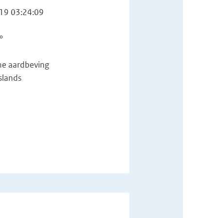
19 03:24:09
°
he aardbeving
slands