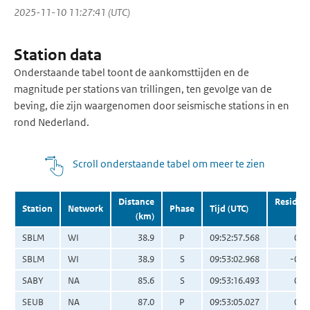
2025-11-10 11:27:41 (UTC)
Station data
Onderstaande tabel toont de aankomsttijden en de
magnitude per stations van trillingen, ten gevolge van de
beving, die zijn waargenomen door seismische stations in en
rond Nederland.
Scroll onderstaande tabel om meer te zien
Distance
Residua
Station
Network
Phase
Tijd (UTC)
(km)
(s
SBLM
WI
38.9
P
09:52:57.568
0.0
SBLM
WI
38.9
S
09:53:02.968
-0.2
SABY
NA
85.6
S
09:53:16.493
0.6
SEUB
NA
87.0
P
09:53:05.027
0.0