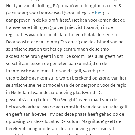
Het type van de trilling, P (primair) voor longitudinaal en S
(secundair) voor transversaal (voor uitleg, zie
hier
), is
aangegeven in de kolom 'Phase'. Het kan voorkomen dat de
transversale trillingen (golven) niet zichtbaar zijn in de
registraties waardoor in de tabel alleen P data te zien zijn.
Daarnaast is er een kolom ('Distance') die de afstand van het
seismische station tot het epicentrum van de seismo-
akoestische bron geeft in km. De kolom 'Residual' geeft het
verschil aan tussen de gemeten aankomsttijd en de
theoretische aankomsttijd van de golf, waarbij de
theoretische aankomsttijd wordt berekend op grond van het
seismische snelheidsmodel van de ondergrond voor de regio
in Nederland waar de aardbeving plaatsvond. De
gewichtsfactor (kolom 'Pha Weight') is een maat voor de
betrouwbaarheid van de aankomsttijd van de seismische golf
en geeft aan hoeveel invloed deze phase heeft gehad op de
oplossing van deze locatie. De kolom 'Magnitude' geeft de
berekende magnitude van de aardbeving per seismisch