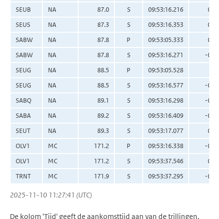
SEUB
NA
87.0
S
09:53:16.216
0.0
SEUS
NA
87.3
S
09:53:16.353
0.0
SABW
NA
87.8
P
09:53:05.333
0.2
SABW
NA
87.8
S
09:53:16.271
-0.1
SEUG
NA
88.5
P
09:53:05.528
0.
SEUG
NA
88.5
S
09:53:16.577
-0.0
SABQ
NA
89.1
S
09:53:16.298
-0.4
SABA
NA
89.2
S
09:53:16.409
-0.3
SEUT
NA
89.3
S
09:53:17.077
0.2
OLV1
MC
171.2
P
09:53:16.338
-0.4
OLV1
MC
171.2
S
09:53:37.546
0.2
TRNT
MC
171.9
S
09:53:37.295
-0.1
2025-11-10 11:27:41 (UTC)
De kolom 'Tijd' geeft de aankomsttijd aan van de trillingen.