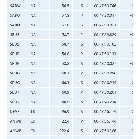
SABW
NA
56.5
S
00:47:39.746
-0.0
SABQ
NA
57.8
P
00:47:30.017
-0.0
SABQ
NA
57.8
S
00:47:39.821
-0.1
SEUS
NA
58.7
P
00:47:29.829
-0.2
SEUS
NA
58.7
S
00:47:40.102
-0.0
SEUB
NA
58.8
P
00:47:30.111
-0.0
SEUB
NA
58.8
S
00:47:40.027
-0.1
SEUG
NA
60.1
P
00:47:30.296
0.0
SEUG
NA
60.1
S
00:47:40.214
-0.1
SEUT
NA
60.9
P
00:47:30.201
-0.1
SEUT
NA
60.9
S
00:47:40.214
-0.2
NEVF
TR
96.9
S
00:47:46.174
0.0
ANWB
CU
122.4
P
00:47:36.144
0.0
ANWB
CU
122.4
S
00:47:50.186
-0.6