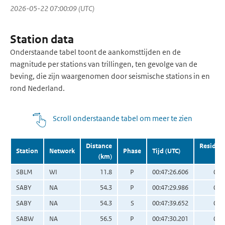
2026-05-22 07:00:09 (UTC)
Station data
Onderstaande tabel toont de aankomsttijden en de
magnitude per stations van trillingen, ten gevolge van de
beving, die zijn waargenomen door seismische stations in en
rond Nederland.
Scroll onderstaande tabel om meer te zien
Distance
Residua
Station
Network
Phase
Tijd (UTC)
(km)
(s
SBLM
WI
11.8
P
00:47:26.606
0.6
SABY
NA
54.3
P
00:47:29.986
0.2
SABY
NA
54.3
S
00:47:39.652
0.2
SABW
NA
56.5
P
00:47:30.201
0.2