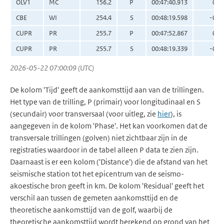
OLV1
MC
156.2
P
00:47:40.913
0.6
CBE
WI
254.4
S
00:48:19.598
-0.2
CUPR
PR
255.7
P
00:47:52.867
0.4
CUPR
PR
255.7
S
00:48:19.339
-0.7
2026-05-22 07:00:09 (UTC)
De kolom 'Tijd' geeft de aankomsttijd aan van de trillingen.
Het type van de trilling, P (primair) voor longitudinaal en S
(secundair) voor transversaal (voor uitleg, zie
hier
), is
aangegeven in de kolom 'Phase'. Het kan voorkomen dat de
transversale trillingen (golven) niet zichtbaar zijn in de
registraties waardoor in de tabel alleen P data te zien zijn.
Daarnaast is er een kolom ('Distance') die de afstand van het
seismische station tot het epicentrum van de seismo-
akoestische bron geeft in km. De kolom 'Residual' geeft het
verschil aan tussen de gemeten aankomsttijd en de
theoretische aankomsttijd van de golf, waarbij de
theoretische aankomsttijd wordt berekend op grond van het