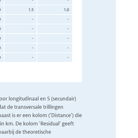
0
-
-
0
1.5
1.0
0
-
-
0
-
-
0
-
-
0
-
-
0
-
-
voor longitudinaal en S (secundair)
t de transversale trillingen
naast is er een kolom ('Distance') die
in km. De kolom 'Residual' geeft
aarbij de theoretische