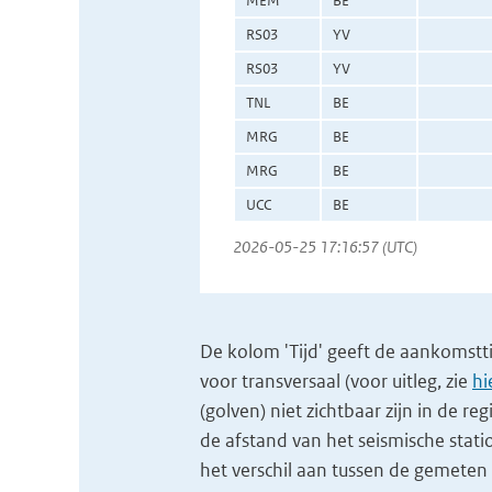
MEM
BE
RS03
YV
RS03
YV
TNL
BE
MRG
BE
MRG
BE
UCC
BE
2026-05-25 17:16:57 (UTC)
De kolom 'Tijd' geeft de aankomsttijd
voor transversaal (voor uitleg, zie
hi
(golven) niet zichtbaar zijn in de re
de afstand van het seismische stati
het verschil aan tussen de gemeten 