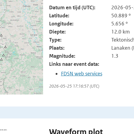
Datum en tijd (UTC):
2026-05-
Latitude:
50.889 °
Longitude:
5.656 °
Diepte:
12.0 km
Type:
Tektonisc
Plaats:
Lanaken (
Magnitude:
1.3
Links naar event data:
FDSN web services
2026-05-25 17:16:57 (UTC)
Waveform plot