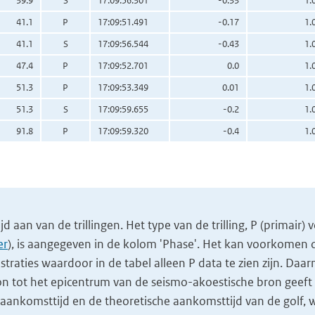
39.9
S
17:09:56.301
-0.33
1.
41.1
P
17:09:51.491
-0.17
1.
41.1
S
17:09:56.544
-0.43
1.
47.4
P
17:09:52.701
0.0
1.
51.3
P
17:09:53.349
0.01
1.
51.3
S
17:09:59.655
-0.2
1.
91.8
P
17:09:59.320
-0.4
1.
 aan van de trillingen. Het type van de trilling, P (primair) 
er
), is aangegeven in de kolom 'Phase'. Het kan voorkomen da
gistraties waardoor in de tabel alleen P data te zien zijn. Daar
on tot het epicentrum van de seismo-akoestische bron geeft 
aankomsttijd en de theoretische aankomsttijd van de golf, w