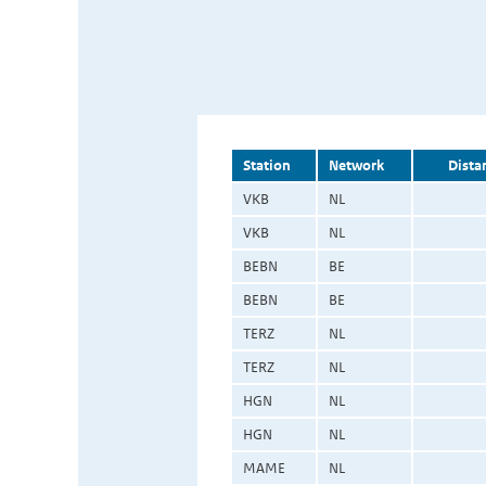
Station
Network
Dista
VKB
NL
VKB
NL
BEBN
BE
BEBN
BE
TERZ
NL
TERZ
NL
HGN
NL
HGN
NL
MAME
NL