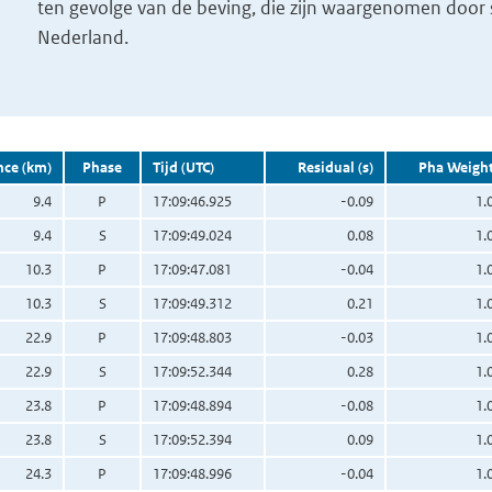
ten gevolge van de beving, die zijn waargenomen door s
Nederland.
nce (km)
Phase
Tijd (UTC)
Residual (s)
Pha Weigh
9.4
P
17:09:46.925
-0.09
1.
9.4
S
17:09:49.024
0.08
1.
10.3
P
17:09:47.081
-0.04
1.
10.3
S
17:09:49.312
0.21
1.
22.9
P
17:09:48.803
-0.03
1.
22.9
S
17:09:52.344
0.28
1.
23.8
P
17:09:48.894
-0.08
1.
23.8
S
17:09:52.394
0.09
1.
24.3
P
17:09:48.996
-0.04
1.