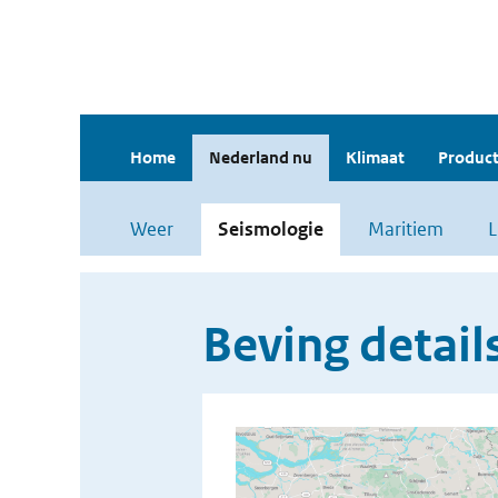
Home
Nederland nu
Klimaat
Product
Weer
Seismologie
Maritiem
L
Beving detail