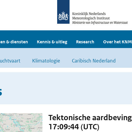
en & diensten
Kennis & uitleg
Research
Over het KNM
uchtvaart
Klimatologie
Caribisch Nederland
s
Tektonische aardbevin
17:09:44 (UTC)