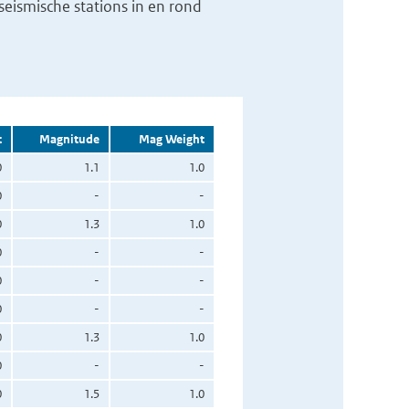
eismische stations in en rond
t
Magnitude
Mag Weight
0
1.1
1.0
0
-
-
0
1.3
1.0
0
-
-
0
-
-
0
-
-
0
1.3
1.0
0
-
-
0
1.5
1.0