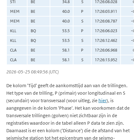
STI
BE
34.8
S
17:26:08.028
0.3
MEM
BE
40.0
P
17:26:03.911
-0.0
MEM
BE
40.0
S
17:26:08.787
-0.3
KLL
BQ
53.5
P
17:26:06.023
-0.0
KLL
BQ
53.5
S
17:26:12.462
-0.4
CLA
BE
58.1
P
17:26:06.968
0.1
CLA
BE
58.1
S
17:26:13.952
-0.1
2026-05-25 08:49:56 (UTC)
De kolom 'Tijd' geeft de aankomsttijd aan van de trillingen.
Het type van de trilling, P (primair) voor longitudinaal en S
(secundair) voor transversaal (voor uitleg, zie
hier
), is
aangegeven in de kolom 'Phase'. Het kan voorkomen dat de
transversale trillingen (golven) niet zichtbaar zijn in de
registraties waardoor in de tabel alleen P data te zien zijn.
Daarnaast is er een kolom ('Distance') die de afstand van het
seismische station tot het epicentrum van de seismo-