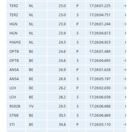
TERZ
NL
23.0
P
17:26:01.225
-0.0
TERZ
NL
23.0
S
17:26:04.751
0.2
HGN
NL
23.9
P
17:26:01.244
-0.1
HGN
NL
23.9
S
17:26:04.813
0.0
MAME
NL
24.3
S
17:26:04.923
0.0
OPTB
BE
24.6
P
17:26:01.484
0.0
OPTB
BE
24.6
S
17:26:04.693
-0.0
ANSA
BE
26.9
P
17:26:01.628
-0.2
ANSA
BE
26.9
S
17:26:05.197
-0.3
LCH
BE
28.2
P
17:26:02.030
-0.0
LCH
BE
28.2
S
17:26:06.039
0.1
RS02B
YV
29.5
S
17:26:06.688
0.4
STNB
BE
30.5
S
17:26:06.869
0.3
STI
BE
34.8
P
17:26:03.110
-0.0