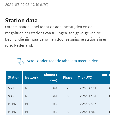
2026-05-25 08:49:56 (UTC)
Station data
Onderstaande tabel toont de aankomsttijden en de
magnitude per stations van trillingen, ten gevolge van de
beving, die zijn waargenomen door seismische stations in en
rond Nederland.
Scroll onderstaande tabel om meer te zien
Distance
Residua
Station
Network
Phase
Tijd (UTC)
(km)
(s
VKB
NL
9.4
P
17:25:59.401
-0.0
VKB
NL
9.4
S
17:26:01.454
0.0
BEBN
BE
10.5
P
17:25:59.587
0.
BEBN
BE
10.5
S
17:26:01.818
0.2