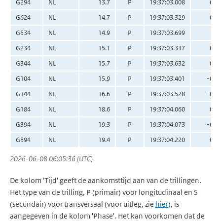
G294
NL
13.7
P
19:37:03.008
0.0
G624
NL
14.7
P
19:37:03.329
0.1
G534
NL
14.9
P
19:37:03.699
0.
G234
NL
15.1
P
19:37:03.337
0.0
G344
NL
15.7
P
19:37:03.632
0.2
G104
NL
15.9
P
19:37:03.401
-0.0
G144
NL
16.6
P
19:37:03.528
-0.0
G184
NL
18.6
P
19:37:04.060
0.1
G394
NL
19.3
P
19:37:04.073
-0.0
G594
NL
19.4
P
19:37:04.220
0.1
2026-06-08 06:05:36 (UTC)
De kolom 'Tijd' geeft de aankomsttijd aan van de trillingen.
Het type van de trilling, P (primair) voor longitudinaal en S
(secundair) voor transversaal (voor uitleg, zie
hier
), is
aangegeven in de kolom 'Phase'. Het kan voorkomen dat de