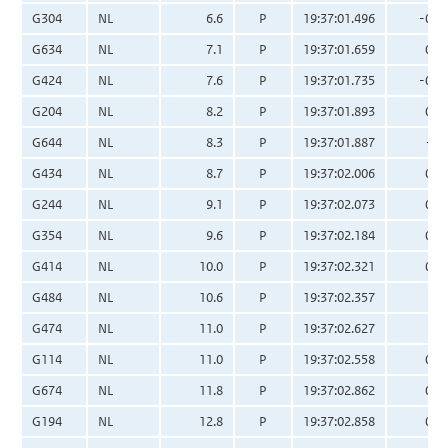
G304
NL
6.6
P
19:37:01.496
-0.0
G634
NL
7.1
P
19:37:01.659
0.0
G424
NL
7.6
P
19:37:01.735
-0.0
G204
NL
8.2
P
19:37:01.893
0.0
G644
NL
8.3
P
19:37:01.887
-0.
G434
NL
8.7
P
19:37:02.006
0.0
G244
NL
9.1
P
19:37:02.073
0.0
G354
NL
9.6
P
19:37:02.184
0.0
G414
NL
10.0
P
19:37:02.321
0.0
G484
NL
10.6
P
19:37:02.357
0.
G474
NL
11.0
P
19:37:02.627
0.
G114
NL
11.0
P
19:37:02.558
0.1
G674
NL
11.8
P
19:37:02.862
0.2
G194
NL
12.8
P
19:37:02.858
0.0