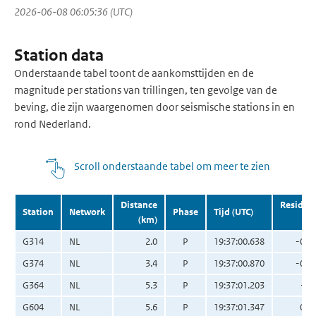
2026-06-08 06:05:36 (UTC)
Station data
Onderstaande tabel toont de aankomsttijden en de
magnitude per stations van trillingen, ten gevolge van de
beving, die zijn waargenomen door seismische stations in en
rond Nederland.
Scroll onderstaande tabel om meer te zien
Distance
Residua
Station
Network
Phase
Tijd (UTC)
(km)
(s
G314
NL
2.0
P
19:37:00.638
-0.0
G374
NL
3.4
P
19:37:00.870
-0.0
G364
NL
5.3
P
19:37:01.203
-0.
G604
NL
5.6
P
19:37:01.347
0.0