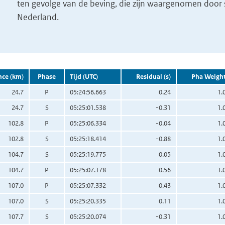
ten gevolge van de beving, die zijn waargenomen door s
Nederland.
nce (km)
Phase
Tijd (UTC)
Residual (s)
Pha Weigh
24.7
P
05:24:56.663
0.24
1.
24.7
S
05:25:01.538
-0.31
1.
102.8
P
05:25:06.334
-0.04
1.
102.8
S
05:25:18.414
-0.88
1.
104.7
S
05:25:19.775
0.05
1.
104.7
P
05:25:07.178
0.56
1.
107.0
P
05:25:07.332
0.43
1.
107.0
S
05:25:20.335
0.11
1.
107.7
S
05:25:20.074
-0.31
1.