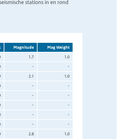
eismische stations in en rond
t
Magnitude
Mag Weight
0
1.7
1.0
0
-
-
0
2.1
1.0
0
-
-
0
-
-
0
-
-
0
-
-
0
-
-
0
2.8
1.0