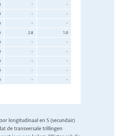
0
-
-
0
-
-
0
-
-
0
2.8
1.0
0
-
-
0
-
-
0
-
-
0
-
-
0
-
-
voor longitudinaal en S (secundair)
t de transversale trillingen