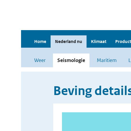
Home
Nederland nu
Klimaat
Product
Weer
Seismologie
Maritiem
L
Beving detail