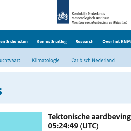
en & diensten
Kennis & uitleg
Research
Over het KNM
uchtvaart
Klimatologie
Caribisch Nederland
s
Tektonische aardbevin
05:24:49 (UTC)