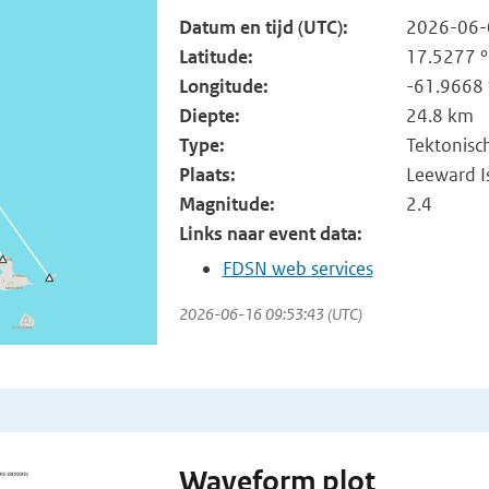
Datum en tijd (UTC):
2026-06-
Latitude:
17.5277 °
Longitude:
-61.9668 
Diepte:
24.8 km
Type:
Tektonisc
Plaats:
Leeward I
Magnitude:
2.4
Links naar event data:
FDSN web services
2026-06-16 09:53:43 (UTC)
Waveform plot