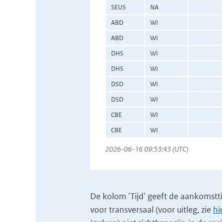
SEUS
NA
ABD
WI
ABD
WI
DHS
WI
DHS
WI
DSD
WI
DSD
WI
CBE
WI
CBE
WI
2026-06-16 09:53:43 (UTC)
De kolom 'Tijd' geeft de aankomsttijd
voor transversaal (voor uitleg, zie
hi