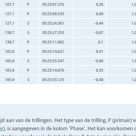
107.7
P
05:25:07.255
0.26
1.
127.1
P
05:25:09.535
0.09
1.
127.1
S
05:25:24.361
-0.44
1.
138.7
S
05:25:27.353
-0.07
1.
138.7
P
05:25:11.002
0.1
1.
165.0
P
05:25:14.621
0.41
1.
165.0
S
05:25:33.347
-0.06
1.
165.9
P
05:25:14.670
0.35
1.
165.9
S
05:25:33.125
-0.48
1.
 aan van de trillingen. Het type van de trilling, P (primair) 
er
), is aangegeven in de kolom 'Phase'. Het kan voorkomen da