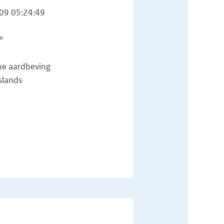
09 05:24:49
°
he aardbeving
slands