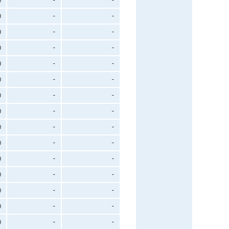
0
-
-
0
-
-
0
-
-
0
-
-
0
-
-
0
-
-
0
-
-
0
-
-
0
-
-
0
-
-
0
-
-
0
-
-
0
-
-
0
-
-
0
-
-