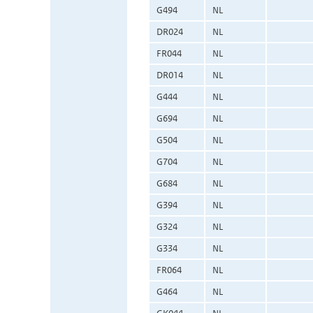
G494
NL
DR024
NL
FR044
NL
DR014
NL
G444
NL
G694
NL
G504
NL
G704
NL
G684
NL
G394
NL
G324
NL
G334
NL
FR064
NL
G464
NL