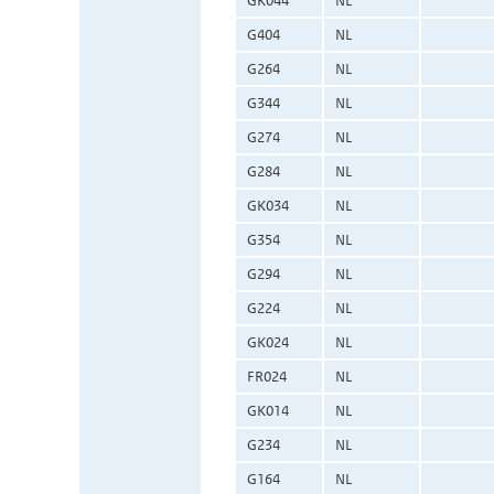
GK044
NL
G404
NL
G264
NL
G344
NL
G274
NL
G284
NL
GK034
NL
G354
NL
G294
NL
G224
NL
GK024
NL
FR024
NL
GK014
NL
G234
NL
G164
NL