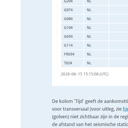
G204
NL
G074
NL
G084
NL
G104
NL
G034
NL
G114
NL
FR034
NL
T024
NL
2026-06-15 15:15:08 (UTC)
De kolom 'Tijd' geeft de aankomsttijd
voor transversaal (voor uitleg, zie
hi
(golven) niet zichtbaar zijn in de re
de afstand van het seismische stati