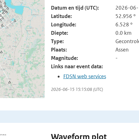
Datum en tijd (UTC):
2026-06-
Latitude:
52.956 °
Longitude:
6.528 °
Diepte:
0.0 km
Type:
Gecontrol
Plaats:
Assen
Magnitude:
-
Links naar event data:
FDSN web services
2026-06-15 15:15:08 (UTC)
Waveform plot