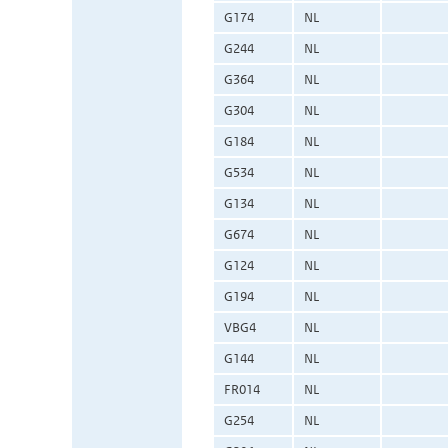
G174
NL
G244
NL
G364
NL
G304
NL
G184
NL
G534
NL
G134
NL
G674
NL
G124
NL
G194
NL
VBG4
NL
G144
NL
FR014
NL
G254
NL