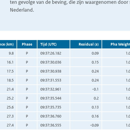
ten gevolge van de beving, die zijn waargenomen door s
Nederland.
nce (km)
Phase
Tijd (UTC)
Residual (s)
Pha Weigh
9.8
P
09:37:26.182
0.09
1.
16.1
P
09:37:30.036
0.15
1.
17.5
P
09:37:30.938
0.24
1.
18.5
P
09:37:31.553
0.24
1.
21.4
P
09:37:32.961
-0.1
1.
25.2
P
09:37:35.544
0.2
1.
25.6
P
09:37:35.735
0.13
1.
27.3
P
09:37:36.760
0.16
1.
27.4
P
09:37:36.555
-0.09
1.