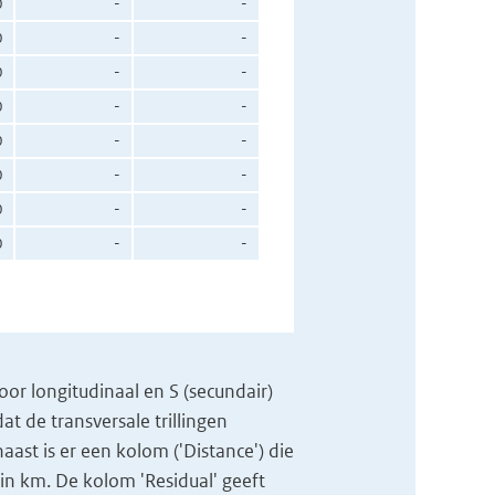
0
-
-
0
-
-
0
-
-
0
-
-
0
-
-
0
-
-
0
-
-
0
-
-
voor longitudinaal en S (secundair)
t de transversale trillingen
naast is er een kolom ('Distance') die
in km. De kolom 'Residual' geeft