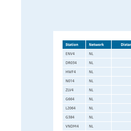
Station
Network
Dista
ENV4
NL
DR034
NL
HWF4
NL
N014
NL
ZLV4
NL
G664
NL
L2064
NL
G384
NL
VNDM4
NL