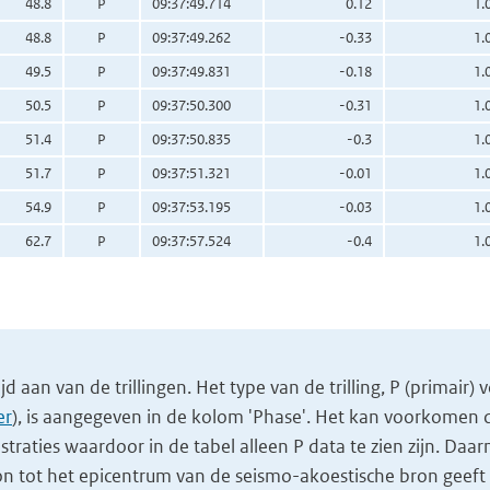
48.8
P
09:37:49.714
0.12
1.
48.8
P
09:37:49.262
-0.33
1.
49.5
P
09:37:49.831
-0.18
1.
50.5
P
09:37:50.300
-0.31
1.
51.4
P
09:37:50.835
-0.3
1.
51.7
P
09:37:51.321
-0.01
1.
54.9
P
09:37:53.195
-0.03
1.
62.7
P
09:37:57.524
-0.4
1.
 aan van de trillingen. Het type van de trilling, P (primair) 
er
), is aangegeven in de kolom 'Phase'. Het kan voorkomen da
gistraties waardoor in de tabel alleen P data te zien zijn. Daar
on tot het epicentrum van de seismo-akoestische bron geeft 