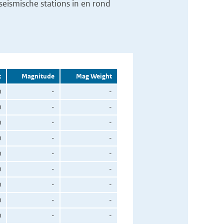
eismische stations in en rond
t
Magnitude
Mag Weight
0
-
-
0
-
-
0
-
-
0
-
-
0
-
-
0
-
-
0
-
-
0
-
-
0
-
-