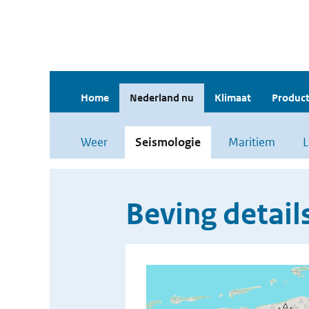
Home
Nederland nu
Klimaat
Product
Weer
Seismologie
Maritiem
L
Beving detail