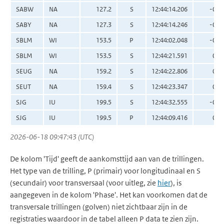
SABW
NA
127.2
S
12:44:14.206
-0.5
SABY
NA
127.3
S
12:44:14.246
-0.5
SBLM
WI
153.5
P
12:44:02.048
-0.5
SBLM
WI
153.5
S
12:44:21.591
0.2
SEUG
NA
159.2
S
12:44:22.806
0.0
SEUT
NA
159.4
S
12:44:23.347
0.5
SJG
IU
199.5
S
12:44:32.555
-0.0
SJG
IU
199.5
P
12:44:09.416
0.6
2026-06-18 09:47:43 (UTC)
De kolom 'Tijd' geeft de aankomsttijd aan van de trillingen.
Het type van de trilling, P (primair) voor longitudinaal en S
(secundair) voor transversaal (voor uitleg, zie
hier
), is
aangegeven in de kolom 'Phase'. Het kan voorkomen dat de
transversale trillingen (golven) niet zichtbaar zijn in de
registraties waardoor in de tabel alleen P data te zien zijn.