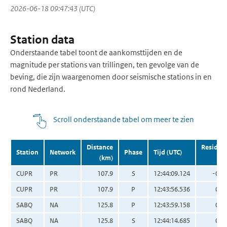
2026-06-18 09:47:43 (UTC)
Station data
Onderstaande tabel toont de aankomsttijden en de
magnitude per stations van trillingen, ten gevolge van de
beving, die zijn waargenomen door seismische stations in en
rond Nederland.
Scroll onderstaande tabel om meer te zien
Distance
Residua
Station
Network
Phase
Tijd (UTC)
(km)
(s
CUPR
PR
107.9
S
12:44:09.124
-0.6
CUPR
PR
107.9
P
12:43:56.536
0.3
SABQ
NA
125.8
P
12:43:59.158
0.3
SABQ
NA
125.8
S
12:44:14.685
0.2