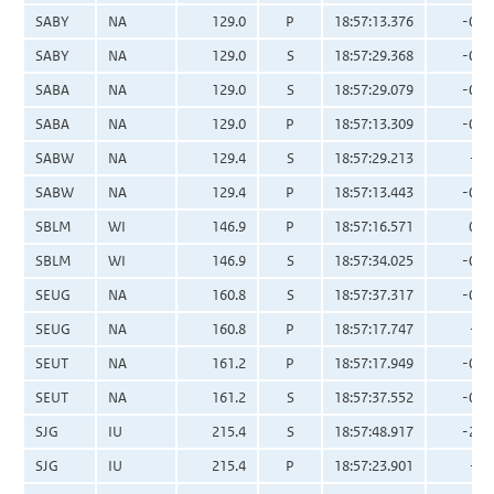
SABY
NA
129.0
P
18:57:13.376
-0.2
SABY
NA
129.0
S
18:57:29.368
-0.2
SABA
NA
129.0
S
18:57:29.079
-0.5
SABA
NA
129.0
P
18:57:13.309
-0.2
SABW
NA
129.4
S
18:57:29.213
-0.
SABW
NA
129.4
P
18:57:13.443
-0.2
SBLM
WI
146.9
P
18:57:16.571
0.4
SBLM
WI
146.9
S
18:57:34.025
-0.1
SEUG
NA
160.8
S
18:57:37.317
-0.3
SEUG
NA
160.8
P
18:57:17.747
-0.
SEUT
NA
161.2
P
18:57:17.949
-0.1
SEUT
NA
161.2
S
18:57:37.552
-0.2
SJG
IU
215.4
S
18:57:48.917
-2.0
SJG
IU
215.4
P
18:57:23.901
-1.