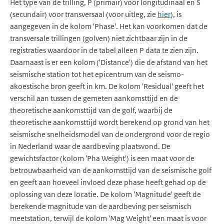
Het type van de trilling, P (primair) voor longitudinaal en S
(secundair) voor transversaal (voor uitleg, zie
hier
), is
aangegeven in de kolom 'Phase'. Het kan voorkomen dat de
transversale trillingen (golven) niet zichtbaar zijn in de
registraties waardoor in de tabel alleen P data te zien zijn.
Daarnaast is er een kolom ('Distance') die de afstand van het
seismische station tot het epicentrum van de seismo-
akoestische bron geeft in km. De kolom 'Residual' geeft het
verschil aan tussen de gemeten aankomsttijd en de
theoretische aankomsttijd van de golf, waarbij de
theoretische aankomsttijd wordt berekend op grond van het
seismische snelheidsmodel van de ondergrond voor de regio
in Nederland waar de aardbeving plaatsvond. De
gewichtsfactor (kolom 'Pha Weight') is een maat voor de
betrouwbaarheid van de aankomsttijd van de seismische golf
en geeft aan hoeveel invloed deze phase heeft gehad op de
oplossing van deze locatie. De kolom 'Magnitude' geeft de
berekende magnitude van de aardbeving per seismisch
meetstation, terwijl de kolom 'Mag Weight' een maat is voor