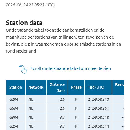
2026-06-24 23:05:21 (UTC)
Station data
Onderstaande tabel toont de aankomsttijden en de
magnitude per stations van trillingen, ten gevolge van de
beving, die zijn waargenomen door seismische stations in en
rond Nederland.
Scroll onderstaande tabel om meer te zien
Distance
Residua
Station
Network
Phase
Tijd (UTC)
(km)
(s
G204
NL
2.6
P
21:59:58.340
-0.
G634
NL
2.6
P
21:59:58.361
0.0
G304
NL
3.7
P
21:59:58.548
-0.0
G254
NL
3.7
P
21:59:58.544
-0.0