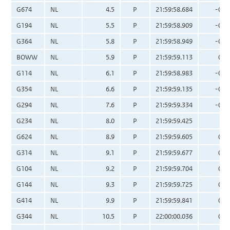
G674
NL
4.5
P
21:59:58.684
-0.0
G194
NL
5.5
P
21:59:58.909
-0.0
G364
NL
5.8
P
21:59:58.949
-0.0
BOWW
NL
5.9
P
21:59:59.113
0.0
G114
NL
6.1
P
21:59:58.983
-0.0
G354
NL
6.6
P
21:59:59.135
-0.0
G294
NL
7.6
P
21:59:59.334
-0.0
G234
NL
8.0
P
21:59:59.425
0.
G624
NL
8.9
P
21:59:59.605
0.0
G314
NL
9.1
P
21:59:59.677
0.0
G104
NL
9.2
P
21:59:59.704
0.0
G144
NL
9.3
P
21:59:59.725
0.0
G414
NL
9.9
P
21:59:59.841
0.0
G344
NL
10.5
P
22:00:00.036
0.1