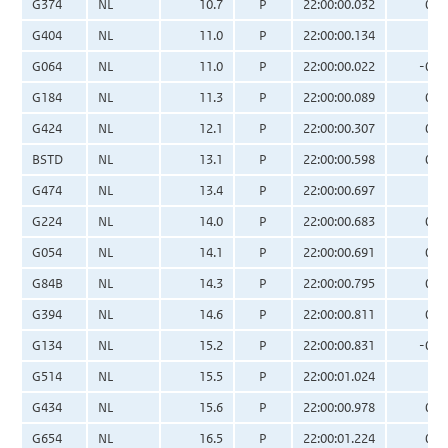
G374
NL
10.7
P
22:00:00.032
0.0
G404
NL
11.0
P
22:00:00.134
0.
G064
NL
11.0
P
22:00:00.022
-0.0
G184
NL
11.3
P
22:00:00.089
0.0
G424
NL
12.1
P
22:00:00.307
0.0
BSTD
NL
13.1
P
22:00:00.598
0.0
G474
NL
13.4
P
22:00:00.697
0.
G224
NL
14.0
P
22:00:00.683
0.0
G054
NL
14.1
P
22:00:00.691
0.0
G84B
NL
14.3
P
22:00:00.795
0.0
G394
NL
14.6
P
22:00:00.811
0.0
G134
NL
15.2
P
22:00:00.831
-0.0
G514
NL
15.5
P
22:00:01.024
0.
G434
NL
15.6
P
22:00:00.978
0.0
G654
NL
16.5
P
22:00:01.224
0.0