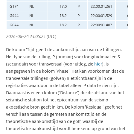
G174
NL
17.0
P
22:00:01.261
0.0
G444
NL
18.2
P
22:00:01.529
0.0
G044
NL
18.2
P
22:00:01.487
0.0
2026-06-24 23:05:21 (UTC)
De kolom 'Tijd' geeft de aankomsttijd aan van de trillingen.
Het type van de trilling, P (primair) voor longitudinaal en S
(secundair) voor transversaal (voor uitleg, zie
hier
), is
aangegeven in de kolom 'Phase'. Het kan voorkomen dat de
transversale trillingen (golven) niet zichtbaar zijn in de
registraties waardoor in de tabel alleen P data te zien zijn.
Daarnaast is er een kolom ('Distance') die de afstand van het
seismische station tot het epicentrum van de seismo-
akoestische bron geeft in km. De kolom 'Residual' geeft het
verschil aan tussen de gemeten aankomsttijd en de
theoretische aankomsttijd van de golf, waarbij de
theoretische aankomsttijd wordt berekend op grond van het