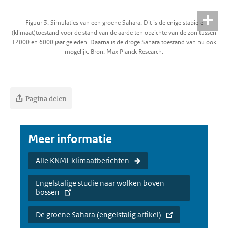
Figuur 3. Simulaties van een groene Sahara. Dit is de enige stabiele
(klimaat)toestand voor de stand van de aarde ten opzichte van de zon tussen
12000 en 6000 jaar geleden. Daarna is de droge Sahara toestand van nu ook
mogelijk. Bron: Max Planck Research.
Pagina delen
Meer informatie
Alle KNMI-klimaatberichten
Engelstalige studie naar wolken boven
bossen
De groene Sahara (engelstalig artikel)