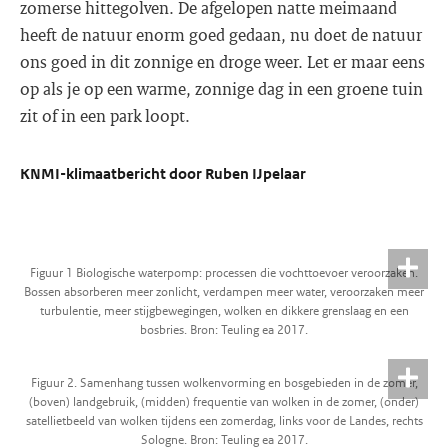
zomerse hittegolven. De afgelopen natte meimaand
heeft de natuur enorm goed gedaan, nu doet de natuur
ons goed in dit zonnige en droge weer. Let er maar eens
op als je op een warme, zonnige dag in een groene tuin
zit of in een park loopt.
KNMI-klimaatbericht door Ruben IJpelaar
Figuur 1 Biologische waterpomp: processen die vochttoevoer veroorzaken.
Bossen absorberen meer zonlicht, verdampen meer water, veroorzaken meer
turbulentie, meer stijgbewegingen, wolken en dikkere grenslaag en een
bosbries. Bron: Teuling ea 2017.
Figuur 2. Samenhang tussen wolkenvorming en bosgebieden in de zomer,
(boven) landgebruik, (midden) frequentie van wolken in de zomer, (onder)
satellietbeeld van wolken tijdens een zomerdag, links voor de Landes, rechts
Sologne. Bron: Teuling ea 2017.