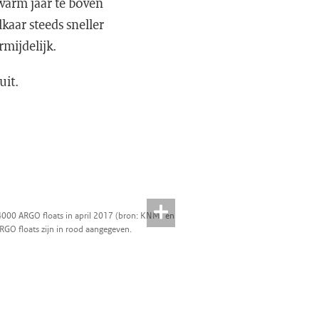
 warm jaar te boven
aar steeds sneller
rmijdelijk.
uit.
4000 ARGO floats in april 2017 (bron: KNMI en
O floats zijn in rood aangegeven.