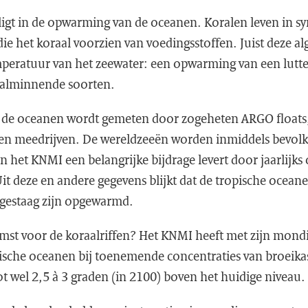
ligt in de opwarming van de oceanen. Koralen leven in s
die het koraal voorzien van voedingsstoffen. Juist deze al
peratuur van het zeewater: een opwarming van een luttele
aalminnende soorten.
 de oceanen wordt gemeten door zogeheten ARGO floats,
gen meedrijven. De wereldzeeën worden inmiddels bevol
 het KNMI een belangrijke bijdrage levert door jaarlijks
 Uit deze en andere gegevens blijkt dat de tropische oceane
gestaag zijn opgewarmd.
mst voor de koraalriffen? Het KNMI heeft met zijn mond
opische oceanen bij toenemende concentraties van broeika
t wel 2,5 à 3 graden (in 2100) boven het huidige niveau.