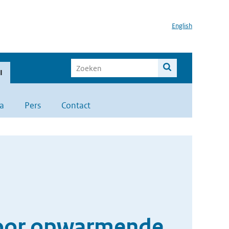
English
I
a
Pers
Contact
 door opwarmende