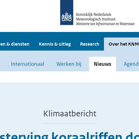
en & diensten
Kennis & uitleg
Research
Over het KNM
Internationaal
Werken bij
Nieuws
Agend
Klimaatbericht
fsterving koraalriffen