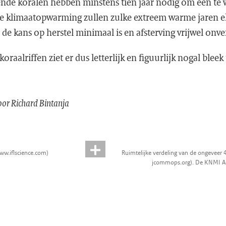
iende koralen hebben minstens tien jaar nodig om een te
re klimaatopwarming zullen zulke extreem warme jaren elk
e kans op herstel minimaal is en afsterving vrijwel onve
raalriffen ziet er dus letterlijk en figuurlijk nogal bleek 
or Richard Bintanja
www.iflscience.com)
Ruimtelijke verdeling van de ongeveer 
jcommops.org). De KNMI ARG