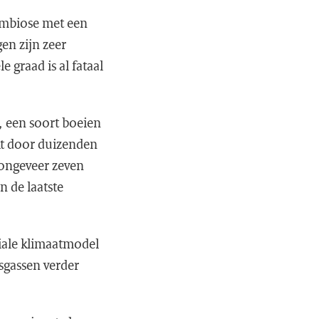
ymbiose met een
gen zijn zeer
 graad is al fataal
 een soort boeien
kt door duizenden
 ongeveer zeven
n de laatste
iale klimaatmodel
sgassen verder