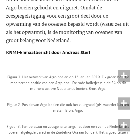
Argo boeien gekocht en uitgezet. Omdat de
zeespiegelstijging voor een groot deel door de
opwarming van de oceanen bepaald wordt (water zet uit
als het opwarmt!), is de monitoring van oceanen van
groot belang voor Nederland.
KNMI-klimaatbericht door Andreas Sterl
Figuur 1. Het netwerk van Argo boeien op 16 januari 2019. Elk groen bolletje
markeert de positie van een Argo boei. De rode bolletjes zijn de 24 op dit
moment actieve Nederlands boeien. Bron: Argo.
Figuur 2. Positie van Argo boeien die ook het zuurgraad (pH-waarde) kunnen
meten. Bron: Argo.
Figuur 3. Temperatuur en zoutgehalte langs het door een van de Nederlandse
boeien afgelegde traject in de Zuidelijke Oceaan (onder). Het is goed te zien