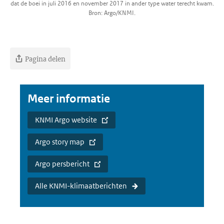
dat de boei in juli 2016 en november 2017 in ander type water terecht kwam.
Bron: Argo/KNMI.
Pagina delen
Meer informatie
KNMI Argo website
Argo story map
Argo persbericht
Alle KNMI-klimaatberichten