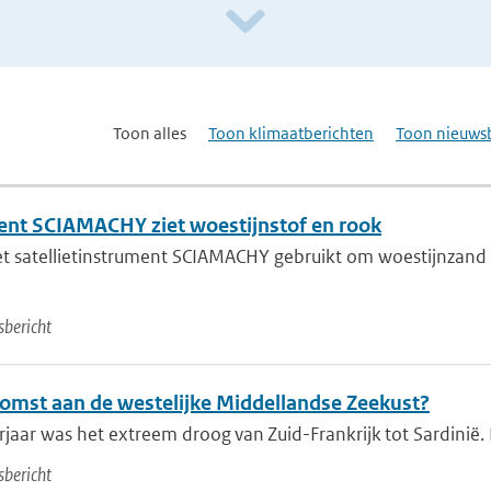
Toon alles
Toon klimaatberichten
Toon nieuws
ment SCIAMACHY ziet woestijnstof en rook
het satellietinstrument SCIAMACHY gebruikt om woestijnzand
sbericht
omst aan de westelijke Middellandse Zeekust?
jaar was het extreem droog van Zuid-Frankrijk tot Sardinië. 
sbericht