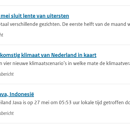
mei sluit lente van uitersten
otaal verschillende gezichten. De eerste helft van de maand w
ht
komstig klimaat van Nederland in kaart
n vier nieuwe klimaatscenario’s in welke mate de klimaatver
bericht
ava, Indonesië
iland Java is op 27 mei om 05:53 uur lokale tijd getroffen do
bericht