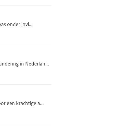
as onder invl...
andering in Nederlan...
or een krachtige a...