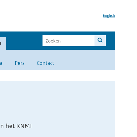
English
I
a
Pers
Contact
van het KNMI