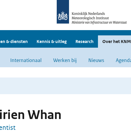
en & diensten
Kennis & uitleg
Research
Over het KNM
Internationaal
Werken bij
Nieuws
Agend
irien Whan
entist