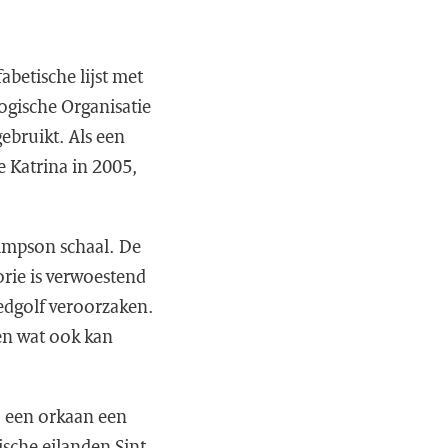
betische lijst met
gische Organisatie
ebruikt. Als een
e Katrina in 2005,
Simpson schaal. De
orie is verwoestend
dgolf veroorzaken.
en wat ook kan
j een orkaan een
ische eilanden Sint