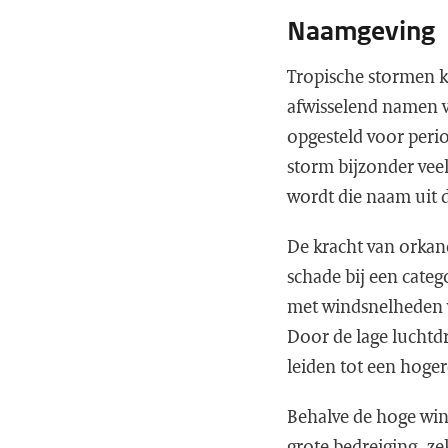
Naamgeving
Tropische stormen kr
afwisselend namen 
opgesteld voor peri
storm bijzonder veel
wordt die naam uit d
De kracht van orkane
schade bij een categ
met windsnelheden 
Door de lage luchtd
leiden tot een hoge
Behalve de hoge win
grote bedreiging, ze