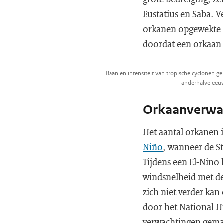
Eustatius en Saba. 
orkanen opgewekte 
doordat een orkaan
Baan en intensiteit van tropische cyclonen 
anderhalve ee
Orkaanverwa
Het aantal orkanen i
Niño
, wanneer de S
Tijdens een El-Nino
windsnelheid met d
zich niet verder kan
door het National Hu
verwachtingen gemaa