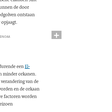
 kunnen de door
edgolven ontstaan
 opjaagt.
©NOAA
Gedurende een
El-
an minder orkanen.
 verandering van de
worden en de orkaan
ere factoren worden
seizoen