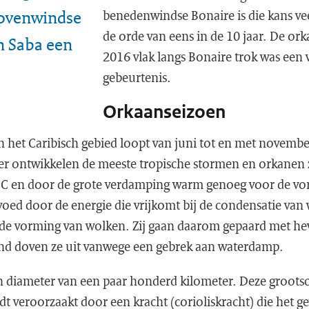
Bovenwindse
benedenwindse Bonaire is die kans veel
de orde van eens in de 10 jaar. De or
en Saba een
2016 vlak langs Bonaire trok was een v
gebeurtenis.
Orkaanseizoen
 het Caribisch gebied loopt van juni tot en met novembe
r ontwikkelen de meeste tropische stormen en orkanen z
C en door de grote verdamping warm genoeg voor de vo
ed door de energie die vrijkomt bij de condensatie van
j de vorming van wolken. Zij gaan daarom gepaard met he
nd doven ze uit vanwege een gebrek aan waterdamp.
diameter van een paar honderd kilometer. Deze grootsc
t veroorzaakt door een kracht (corioliskracht) die het ge