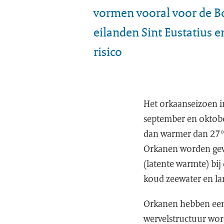
vormen vooral voor de 
eilanden Sint Eustatius 
risico
Het orkaanseizoen in
september en oktobe
dan warmer dan 27°
Orkanen worden gevo
(latente warmte) bi
koud zeewater en la
Orkanen hebben een 
wervelstructuur word