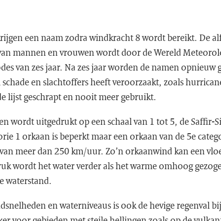
ijgen een naam zodra windkracht 8 wordt bereikt. De alfa
van mannen en vrouwen wordt door de Wereld Meteorolo
odes van zes jaar. Na zes jaar worden de namen opnieuw g
 schade en slachtoffers heeft veroorzaakt, zoals hurrican
e lijst geschrapt en nooit meer gebruikt.
n wordt uitgedrukt op een schaal van 1 tot 5, de Saffir-
orie 1 orkaan is beperkt maar een orkaan van de 5e categ
van meer dan 250 km/uur. Zo’n orkaanwind kan een vloe
ruk wordt het water verder als het warme omhoog gezog
re waterstand.
dsnelheden en waterniveaus is ook de hevige regenval bi
ker voor gebieden met steile hellingen zoals op de vulkan