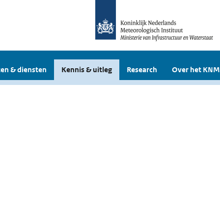
en & diensten
Kennis & uitleg
Research
Over het KNM