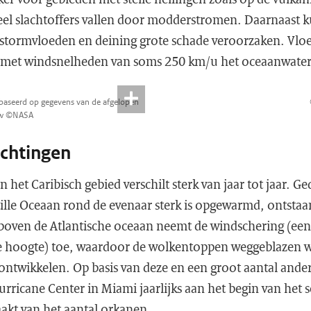
Veel slachtoffers vallen door modderstromen. Daarnaast
stormvloeden en deining grote schade veroorzaken. Vlo
 met windsnelheden van soms 250 km/u het oceaanwater
gebaseerd op gegevens van de afgelopen
uw ©NASA
chtingen
n het Caribisch gebied verschilt sterk van jaar tot jaar. 
tille Oceaan rond de evenaar sterk is opgewarmd, ontsta
 boven de Atlantische oceaan neemt de windschering (een
e hoogte) toe, waardoor de wolkentoppen weggeblazen 
 ontwikkelen. Op basis van deze en een groot aantal and
rricane Center in Miami jaarlijks aan het begin van het 
kt van het aantal orkanen.