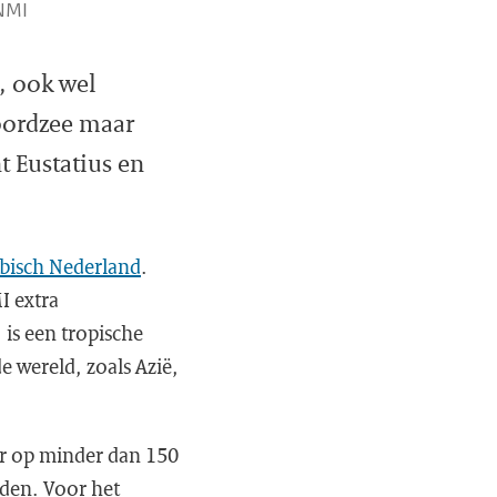
KNMI
, ook wel
oordzee maar
t Eustatius en
ibisch Nederland
.
I extra
is een tropische
 wereld, zoals Azië,
ar op minder dan 150
nden. Voor het