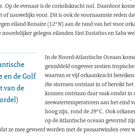
e. Op de evenaar is de corioliskracht nul. Daardoor kome
 of nauwelijks voor. Dit is ook de voornaamste reden dat
legen eiland Bonaire (12°N) aan de rand van het voor ork
 de noordelijker gelegen eilanden Sint Eustatius en Saba we
In de Noord-Atlantische Oceaan komen
antische
gemiddeld ongeveer zestien tropisch
e en de Golf
waarvan er vijf orkaankracht bereike
die stormen ontstaat in of bereikt het
t van de
kunnen ontstaan daar vaak omdat in d
ordel)
zeewatertemperaturen aan het eind v
hoog zijn, rond de 29°C. Ook orkanen
op de Atlantische oceaan gevormd zij
mdat ze mee gevoerd worden met de passaatwinden over 