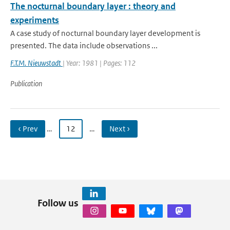
The nocturnal boundary layer : theory and
experiments
A case study of nocturnal boundary layer development is
presented. The data include observations ...
F.T.M. Nieuwstadt
| Year: 1981 | Pages: 112
Publication
‹ Prev
…
12
…
Next ›
Follow us