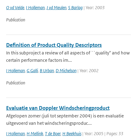
O vd Velde
,
I Holleman
,
J vd Meulen
,
S Barlag
| Year: 2003
Publication
Definition of Product Quality Descriptors
In this subproject a review of all aspects of ``quality'' and how
certain performance factors im...
I Holleman
,
G Galli
,
B Urban
,
D Michelson
| Year: 2002
Publication
Evaluatie van Doppler Windscheringproduct
Afgelopen zomer (juli tot september 2004) is een evaluatie
uitgevoerd van het windscheringsproduc...
I Holleman
,
H Mellink
,
T de Boer
,
H Beekhuis
| Year: 2005 | Pages: 33