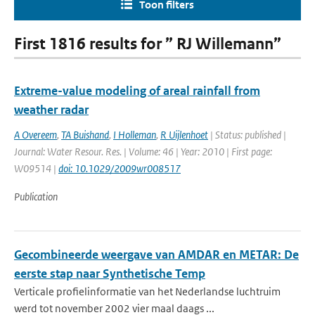
Toon filters
First 1816 results for ” RJ Willemann”
Extreme-value modeling of areal rainfall from
weather radar
A Overeem
,
TA Buishand
,
I Holleman
,
R Uijlenhoet
| Status: published |
Journal: Water Resour. Res. | Volume: 46 | Year: 2010 | First page:
W09514 |
doi: 10.1029/2009wr008517
Publication
Gecombineerde weergave van AMDAR en METAR: De
eerste stap naar Synthetische Temp
Verticale profielinformatie van het Nederlandse luchtruim
werd tot november 2002 vier maal daags ...