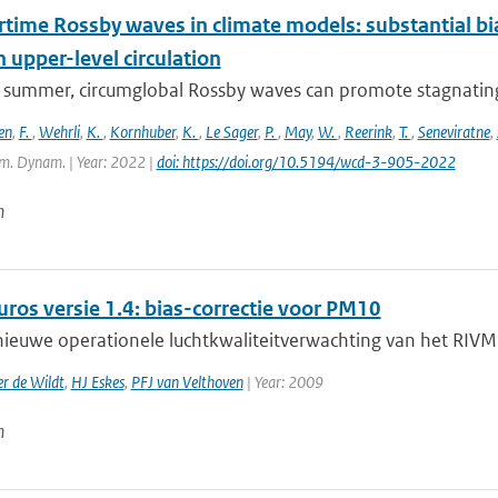
ime Rossby waves in climate models: substantial bias
n upper-level circulation
l summer, circumglobal Rossby waves can promote stagnating 
en
,
F.
,
Wehrli
,
K.
,
Kornhuber
,
K.
,
Le Sager
,
P.
,
May
,
W.
,
Reerink
,
T.
,
Seneviratne
,
m. Dynam. | Year: 2022 |
doi: https://doi.org/10.5194/wcd-3-905-2022
n
ros versie 1.4: bias-correctie voor PM10
ieuwe operationele luchtkwaliteitverwachting van het RIVM,
r de Wildt
,
HJ Eskes
,
PFJ van Velthoven
| Year: 2009
n