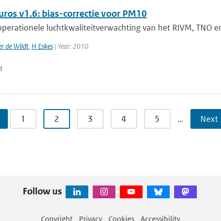
uros v1.6: bias-correctie voor PM10
perationele luchtkwaliteitverwachting van het RIVM, TNO en 
r de Wildt
,
H Eskes
| Year: 2010
n
1
2
3
4
5
…
Next 
Follow us
Copyright
Privacy
Cookies
Accessibility