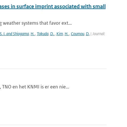
es in surface imprint associated with small
weather systems that favor ext...
S. I. and Shiogama
,
H.
,
Tokuda
,
D.
,
Kim
,
H.
,
Coumou
,
D.
| Journal:
 TNO en het KNMI is er een nie...