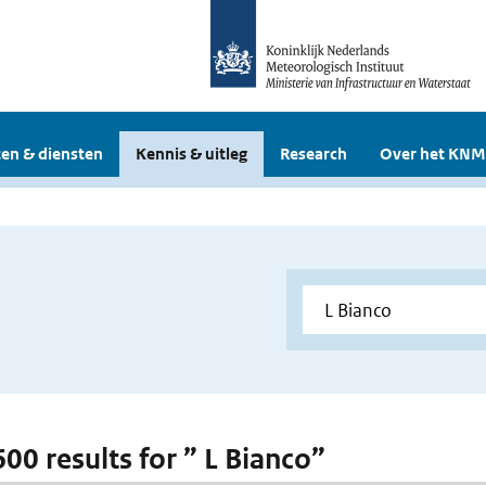
en & diensten
Kennis & uitleg
Research
Over het KNM
600 results for ” L Bianco”