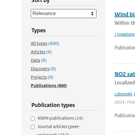
Sort by
Wind bi
Within th
Types
J Vogelzang
All types
(600)
Publicatio
Articles
(0)
Data
(0)
Discovers
(0)
NO2 sate
Projects
(0)
Localized
Publications
(600)
Labzovskii
,
2024 | First
Publication types
Publicatio
KNMI publications
(26)
Journal articles (peer-
reviewed)
(254)