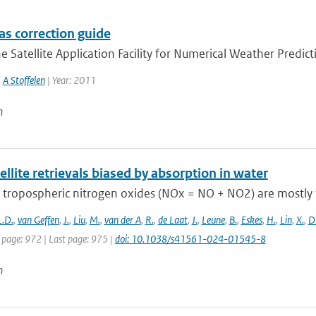
as correction guide
e Satellite Application Facility for Numerical Weather Predict
,
A Stoffelen
| Year: 2011
n
llite retrievals biased by absorption in water
 tropospheric nitrogen oxides (NOx = NO + NO2) are mostly 
L.D.
,
van Geffen
,
J.
,
Liu
,
M.
,
van der A
,
R.
,
de Laat
,
J.
,
Leune
,
B.
,
Eskes
,
H.
,
Lin
,
X.
,
D
 page: 972 | Last page: 975 |
doi: 10.1038/s41561-024-01545-8
n