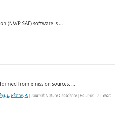
ion (NWP SAF) software is ...
formed from emission sources, ...
ing
,
J.
,
Richter
,
A.
| Journal: Nature Geoscience | Volume: 17 | Year: