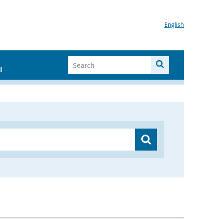
English
I