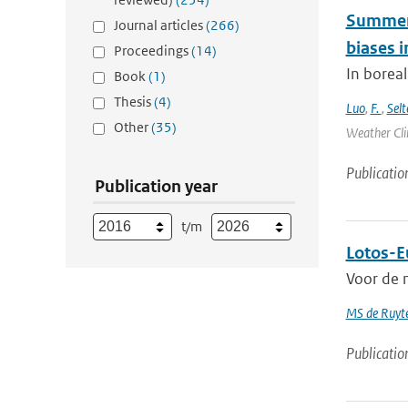
Summert
Journal articles
(266)
biases i
Proceedings
(14)
In borea
Book
(1)
Thesis
(4)
Luo
,
F.
,
Selt
Other
(35)
Weather Cli
Publicatio
Publication year
t/m
Lotos-Eu
Voor de n
MS de Ruyte
Publicatio