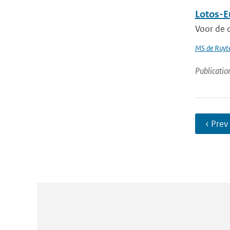
Lotos-E
Voor de o
MS de Ruyte
Publicatio
‹ Prev