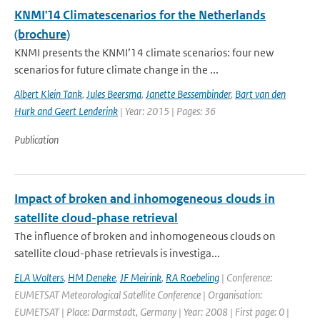
KNMI'14 Climatescenarios for the Netherlands
(brochure)
KNMI presents the KNMI’14 climate scenarios: four new
scenarios for future climate change in the ...
Albert Klein Tank
,
Jules Beersma
,
Janette Bessembinder
,
Bart van den
Hurk and Geert Lenderink
| Year: 2015 | Pages: 36
Publication
Impact of broken and inhomogeneous clouds in
satellite cloud-phase retrieval
The influence of broken and inhomogeneous clouds on
satellite cloud-phase retrievals is investiga...
ELA Wolters
,
HM Deneke
,
JF Meirink
,
RA Roebeling
| Conference:
EUMETSAT Meteorological Satellite Conference | Organisation:
EUMETSAT | Place: Darmstadt, Germany | Year: 2008 | First page: 0 |