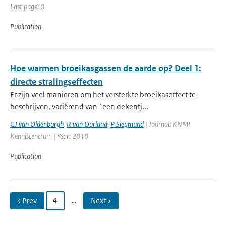
Last page: 0
Publication
Hoe warmen broeikasgassen de aarde op? Deel 1:
directe stralingseffecten
Er zijn veel manieren om het versterkte broeikaseffect te
beschrijven, variërend van `een dekentj...
GJ van Oldenborgh
,
R van Dorland
,
P Siegmund
| Journal: KNMI
Kenniscentrum | Year: 2010
Publication
‹ Prev
4
…
Next ›