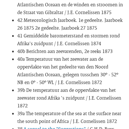
Atlantischen Oceaan en de winden en stroomen in
de Straat van Gibraltar / J.E. Cornelissen 1875
42 Meteorologisch Jaarboek. 1e gedeelte. Jaarboek
26 1875 2e gedeelte. Jaarboek 27 1875
41 Gemiddelde barometerstand en stormen rond
Afrika's zuidpunt / J.E. Cornelissen 1874
40b Berichten aan zeevarenden, 2e reeks 1873
40a Temperatuur van het zeewater aan de
oppervlakte van het gedeelte van den Noord
Atlantischen Oceaan, gelegen tusschen 30º - 52º
NB en 0º - 50º WL / J.E. Cornelissen 1872
39b De temperatuur aan de oppervlakte van het
zeewater rond Afrika 's zuidpunt / J.E. Cornelissen
1872
39a The temperature of the sea at the surface near
the south point of Africa / J.E. Cornelissen 1872
38
A sequel to the "Suggestions"
/ C.H.D. Buys