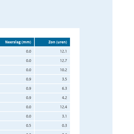
Neerslag (mm)
Zon (uren)
0.0
12.1
0.0
12.7
0.0
10.2
0.9
3.5
0.9
6.3
0.9
4.2
0.0
12.4
0.0
3.1
0.5
0.3