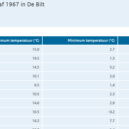
f 1967 in De Bilt
mum temperatuur (°C)
Minimum temperatuur (°C)
15.0
2.7
19.5
1.3
14.5
5.2
10.1
2.0
9.5
1.4
10.5
2.3
14.6
2.9
10.5
-0.2
14.3
7.7