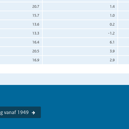
20.7
1.4
15.7
1.0
13.6
0.2
13.3
-1.2
16.4
6.1
20.5
3.9
16.9
2.9
ag vanaf 1949