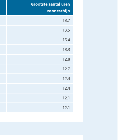
Grootste aantal uren
zonneschijn
13.7
13.5
13.4
13.3
12.8
12.7
12.4
12.4
12.1
12.1