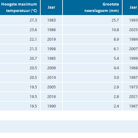
Hoogste maximum
Grootste
Jaar
Jaar
temperatuur (°C)
neerslagsom (mm)
27.3
1983
25.7
1993
23.6
1986
10.8
2025
22.1
2019
8.9
1984
21.3
1998
6.1
2007
20.7
1985
5.4
1999
20.5
2009
4.4
1968
20.5
2014
3.0
1987
19.5
2005
2.9
1973
19.5
2016
2.8
2021
19.5
1990
2.4
1967