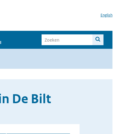
English
I
n De Bilt