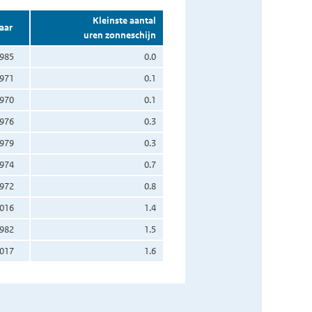
Kleinste aantal
aar
uren zonneschijn
985
0.0
971
0.1
970
0.1
976
0.3
979
0.3
974
0.7
972
0.8
016
1.4
982
1.5
017
1.6