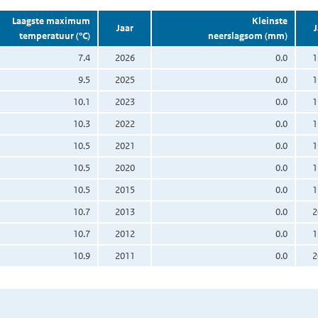
Laagste maximum
Kleinste
Jaar
J
temperatuur (°C)
neerslagsom (mm)
7.4
2026
0.0
1
9.5
2025
0.0
1
10.1
2023
0.0
1
10.3
2022
0.0
1
10.5
2021
0.0
1
10.5
2020
0.0
1
10.5
2015
0.0
1
10.7
2013
0.0
2
10.7
2012
0.0
1
10.9
2011
0.0
2