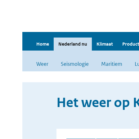
Home
Nederland nu
Klimaat
Product
Weer
Seismologie
Maritiem
L
Het weer op K