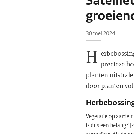
Satellie
groeien
30 mei 2024
H
erbebossin
precieze ho
planten uitstra
door planten vol
Herbebossing
Vegetatie op aarde n
is dus een belangrij