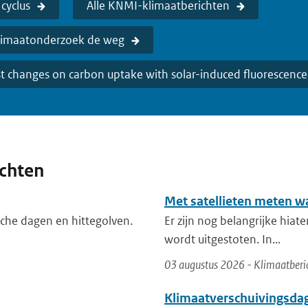
cyclus
Alle KNMI-klimaatberichten
klimaatonderzoek de weg
st changes on carbon uptake with solar-induced fluorescen
ichten
Met satellieten meten w
che dagen en hittegolven.
Er zijn nog belangrijke hiat
wordt uitgestoten. In...
03 augustus 2026 - Klimaatberi
Klimaatverschuivingsda