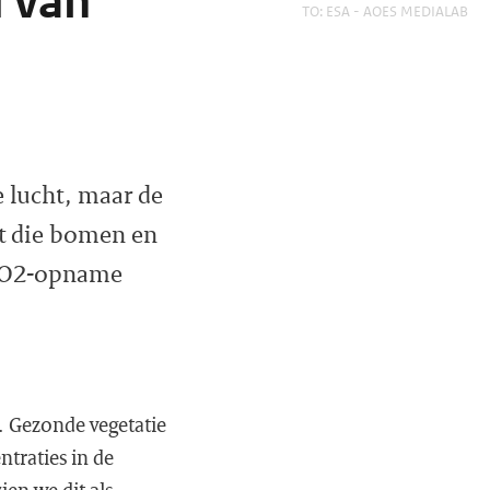
d van
FOTO: ESA - AOES MEDIALAB
 lucht, maar de
ht die bomen en
e CO2-opname
t. Gezonde vegetatie
traties in de