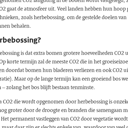
pgenomen CO2 langdurig in de bodem wordt vastgelegd, zi
CO2 gaat de atmosfeer uit. Veel landen hebben hun hoop 
chnieken, zoals herbebossing, om de gestelde doelen van
unnen behalen.
rbebossing?
bebossing is dat extra bomen grotere hoeveelheden CO2 u
Op korte termijn zal de meeste CO2 die in het groeiseiz
en doordat bomen hun bladeren verliezen en ook CO2 ui
atie). Maar op de lange termijn kan een groeiend bos wel
– zolang het bos blijft bestaan tenminste.
ra CO2 die wordt opgenomen door herbebossing is onzek
nog groter door de droogte en branden die samengaan m
 Het permanent vastleggen van CO2 door vegetatie word
 maar daar zijn er slechts enkele van, waardoor van veel 