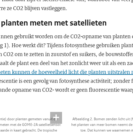
rre ze CO2 blijven vastleggen.
planten meten met satellieten
kunnen gebruikt worden om de CO2-opname van planten o
g 1). Hoe werkt dit? Tijdens fotosynthese gebruiken plant
n CO2 om te zetten in zuurstof en suikers, de bouwstoffe
raalt de plant een deel van het zonlicht weer uit als een zac
lieten kunnen de hoeveelheid licht die planten uitstralen
escentie is een gevolg van fotosynthese activiteit; zonder
ande opname van CO2- wordt er geen fluorescentie wa
centie) door planten gemeten vanuit de
Afbeelding 2. Bomen zenden licht uit 
emeten met de GOME-2A satellietsensor.
het planten van meer bomen neemt de
 aarde in kaart gebracht. De tropische
toe. Dat kunnen we waarnemen me