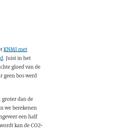
et
KNMI met
gd
. Juist in het
achte gloed van de
r geen bos werd
; groter dan de
nen we berekenen
ngeveer een half
 wordt kan de CO2-