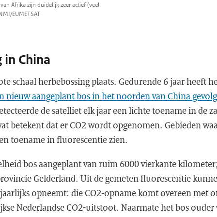
Afrika zijn duidelijk zeer actief (veel
/KNMI/EUMETSAT
 in China
ote schaal herbebossing plaats. Gedurende 6 jaar heeft h
en nieuw aangeplant bos in het noorden van China gevol
tecteerde de satelliet elk jaar een lichte toename in de z
at betekent dat er CO2 wordt opgenomen. Gebieden waa
en toename in fluorescentie zien.
elheid bos aangeplant van ruim 6000 vierkante kilometer
provincie Gelderland. Uit de gemeten fluorescentie kun
 jaarlijks opneemt: die CO2-opname komt overeen met o
lijkse Nederlandse CO2-uitstoot. Naarmate het bos ouder