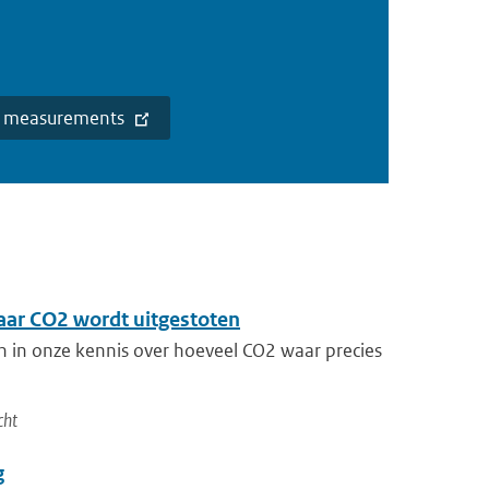
ce measurements
aar CO2 wordt uitgestoten
en in onze kennis over hoeveel CO2 waar precies
cht
g