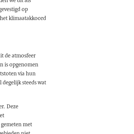
en we dit als
gevestigd op
 het klimaatakkoord
it de atmosfeer
oen is opgenomen
tstoten via hun
 degelijk steeds wat
er. Deze
et
t gemeten met
gebieden niet