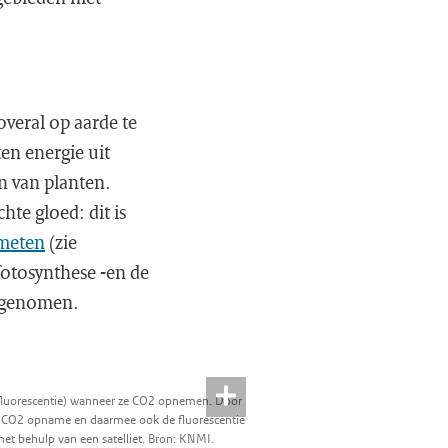
veral op aarde te
en energie uit
n van planten.
hte gloed: dit is
 meten
(zie
 fotosynthese -en de
argenomen.
(fluorescentie) wanneer ze CO2 opnemen. Door
 CO2 opname en daarmee ook de fluorescentie
t behulp van een satelliet. Bron: KNMI.