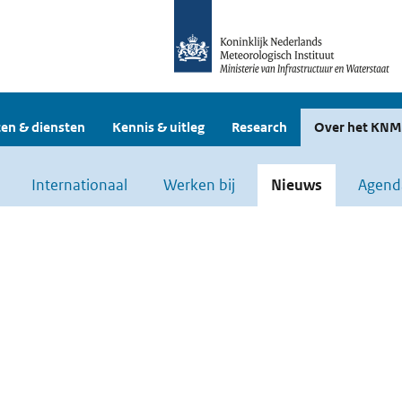
en & diensten
Kennis & uitleg
Research
Over het KNM
Internationaal
Werken bij
Nieuws
Agend