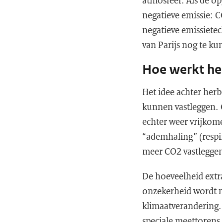
atmosfeer. Als de o
negatieve emissie: 
negatieve emissiete
van Parijs nog te k
Hoe werkt he
Het idee achter her
kunnen vastleggen. 
echter weer vrijkom
“ademhaling” (respir
meer CO2 vastleggen 
De hoeveelheid ext
onzekerheid wordt 
klimaatverandering.
speciale meettorens,